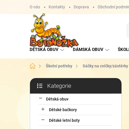
Přejít
O nás
Kontakty
Doprava
Obchodní podmí
na
obsah
DĚTSKÁ OBUV
DÁMSKÁ OBUV
ŠKOL
Domů
Školní potřeby
Sáčky na cvičky/zástěrky
P
Kategorie
o
Přeskočit
s
kategorie
t
Dětská obuv
r
Dětské bačkory
a
n
Dětské letní boty
n