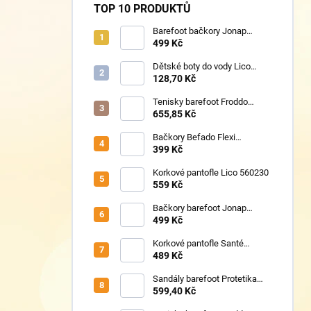
TOP 10 PRODUKTŮ
Barefoot bačkory Jonap
Home New fialová kočička
499 Kč
Dětské boty do vody Lico
430124 růžové
128,70 Kč
Tenisky barefoot Froddo
G1700440-17 Mint
655,85 Kč
Bačkory Befado Flexi
627P023
399 Kč
Korkové pantofle Lico 560230
559 Kč
Bačkory barefoot Jonap
Home New Police
499 Kč
Korkové pantofle Santé
VN/326 černá
489 Kč
Sandály barefoot Protetika
TAFI pink uni
599,40 Kč