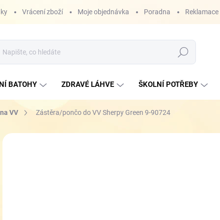
nky
Vrácení zboží
Moje objednávka
Poradna
Reklamace
Hledat
NÍ BATOHY
ZDRAVÉ LÁHVE
ŠKOLNÍ POTŘEBY
 na VV
Zástěra/pončo do VV Sherpy Green 9-90724
ZNAČKA:
P+P KARTON
2
Měr
SK
cena
MŮŽ
DO:
11.