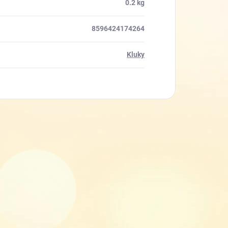
0.2 kg
8596424174264
Kluky