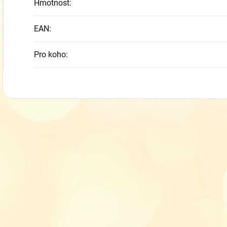
Hmotnost
:
EAN
:
Pro koho
: