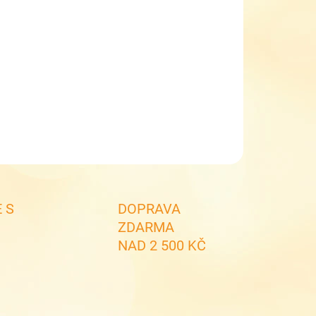
NOSTI DORUČENÍ
−
+
Přidat do košíku
ěra/pončo do VV 9-90724 Sherpy Green
ILNÍ INFORMACE
ZEPTAT SE
 S
DOPRAVA
ZDARMA
NAD 2 500 KČ