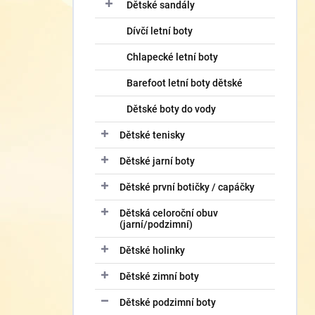
í
Dětské sandály
p
Dívčí letní boty
a
n
Chlapecké letní boty
e
l
Barefoot letní boty dětské
Dětské boty do vody
Dětské tenisky
Dětské jarní boty
Dětské první botičky / capáčky
Dětská celoroční obuv
(jarní/podzimní)
Dětské holinky
Dětské zimní boty
Dětské podzimní boty