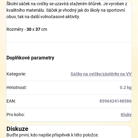
Školní sáček na cvičky se uzavírá stažením šňůrek. Je vyroben z
kvalitního materiálu. Sáček je vhodný jak do školy na sportovní
obuv, tak na další volnočasové aktivity.
Rozměry -
30
x
37
cm
Doplňkové parametry
Kategorie
:
Sáčky na cvičky/zástěrky na VV
Hmotnost
:
0.2 kg
EAN
:
8596424148586
Pro koho
:
Kluky
Diskuze
Buďte první, kdo napíše příspěvek k této položce.