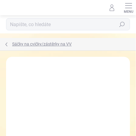
Přejít
na
obsah
Hledat
Sáčky na cvičky/zástěrky na VV
ZNAČKA:
P+P KARTON