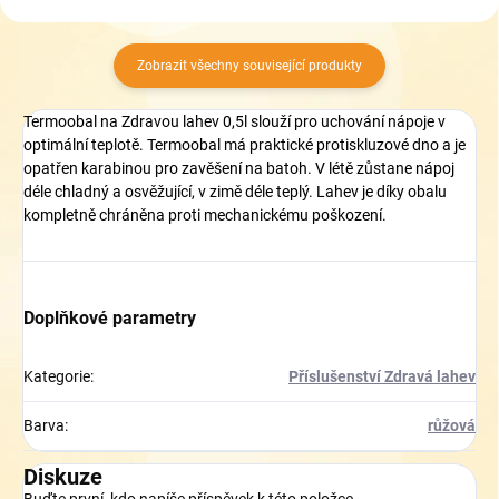
Zobrazit všechny související produkty
Termoobal na Zdravou lahev 0,5l slouží pro uchování nápoje v
optimální teplotě. Termoobal má praktické protiskluzové dno a je
opatřen karabinou pro zavěšení na batoh. V létě zůstane nápoj
déle chladný a osvěžující, v zimě déle teplý. Lahev je díky obalu
kompletně chráněna proti mechanickému poškození.
Doplňkové parametry
Kategorie
:
Příslušenství Zdravá lahev
Barva
:
růžová
Diskuze
Buďte první, kdo napíše příspěvek k této položce.