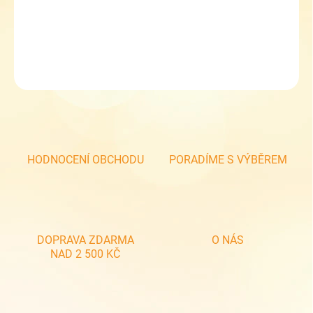
Termoobal na Zdravou lahev 0,5l růžová
DETAILNÍ INFORMACE
ZEPTAT SE
HODNOCENÍ OBCHODU
PORADÍME S VÝBĚREM
DOPRAVA ZDARMA
O NÁS
NAD 2 500 KČ