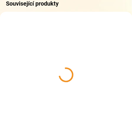
Související produkty
SKLADEM
SKLADEM
(4 KS)
(2 KS)
Zdravá lahev 0,5L -
Zdravá lahev 0,5L -
Mňau
Balerína
329 Kč
329 Kč
Do košíku
Do košíku