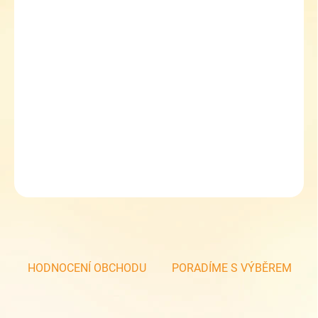
MŮŽEME DORUČIT DO:
10.8.2026
MOŽNOSTI DORUČENÍ
−
+
Přidat do košíku
Dámské pánské ponožky vysoké sada Lonka/VOXX vánoční koule
DETAILNÍ INFORMACE
ZEPTAT SE
HODNOCENÍ OBCHODU
PORADÍME S VÝBĚREM