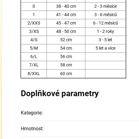
0
38 - 40 cm
2 - 3 měsíce
1
41 - 44 cm
3 - 6 měsíců
2/XXS
45 - 47 cm
6 - 12 měsíců
3/XS
48 - 50 cm
1 - 2 roky
4/S
52 cm
3 - 5 let
5/M
54 cm
5 let a více
6/L
56 cm
7/XL
58 cm
8/XXL
60 cm
Doplňkové parametry
Kategorie
:
Hmotnost
: