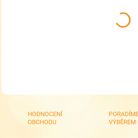
MOŽ
RDX 
DETA
HODNOCENÍ
PORADÍME
OBCHODU
VÝBĚREM