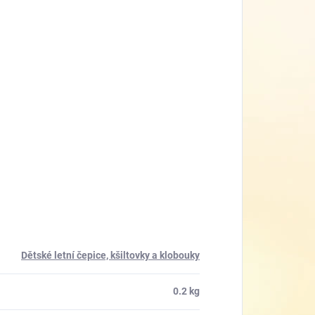
Dětské letní čepice, kšiltovky a klobouky
0.2 kg