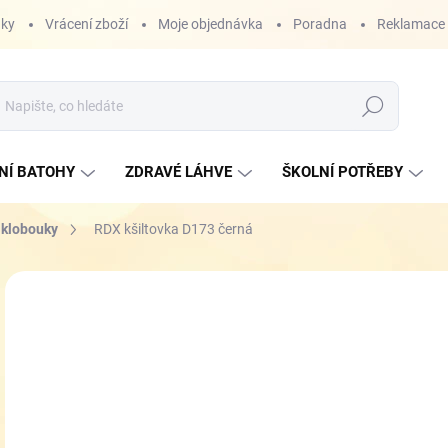
nky
Vrácení zboží
Moje objednávka
Poradna
Reklamace
Hledat
NÍ BATOHY
ZDRAVÉ LÁHVE
ŠKOLNÍ POTŘEBY
a klobouky
RDX kšiltovka D173 černá
ZNAČKA:
RDX
2
Měr
SK
cena
MŮŽ
DO:
10.