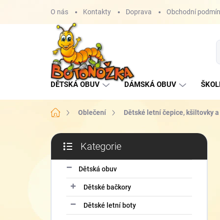
Přejít
O nás
Kontakty
Doprava
Obchodní podmí
na
obsah
DĚTSKÁ OBUV
DÁMSKÁ OBUV
ŠKOL
Domů
Oblečení
Dětské letní čepice, kšiltovky 
P
Kategorie
o
Přeskočit
s
kategorie
t
Dětská obuv
r
Dětské bačkory
a
n
Dětské letní boty
n