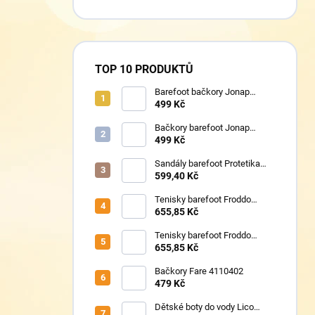
TOP 10 PRODUKTŮ
Barefoot bačkory Jonap
Home New fialová kočička
499 Kč
Bačkory barefoot Jonap
Home New Police
499 Kč
Sandály barefoot Protetika
TAFI pink uni
599,40 Kč
Tenisky barefoot Froddo
G1700440-17 Mint
655,85 Kč
Tenisky barefoot Froddo
G1700440-8 Grey+
655,85 Kč
Bačkory Fare 4110402
479 Kč
Dětské boty do vody Lico