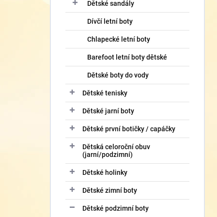
í
Dětské sandály
p
Dívčí letní boty
a
n
Chlapecké letní boty
e
l
Barefoot letní boty dětské
Dětské boty do vody
Dětské tenisky
Dětské jarní boty
Dětské první botičky / capáčky
Dětská celoroční obuv
(jarní/podzimní)
Dětské holinky
Dětské zimní boty
Dětské podzimní boty