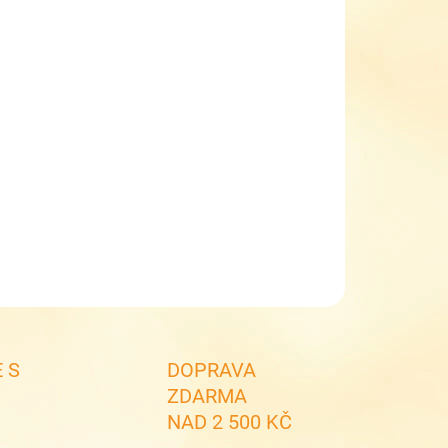
NOSTI DORUČENÍ
−
+
Přidat do košíku
černá kšiltovka - D173
kšiltovka ve velikosti 56 - 58
vhodná jako dětská, dámská i pánská
ILNÍ INFORMACE
ZEPTAT SE
 S
DOPRAVA
ZDARMA
NAD 2 500 KČ