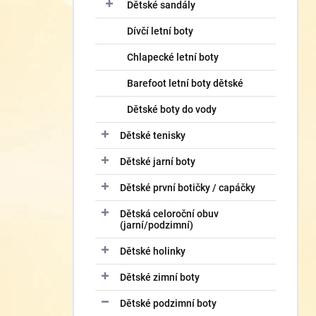
í
Dětské sandály
p
Dívčí letní boty
a
n
Chlapecké letní boty
e
l
Barefoot letní boty dětské
Dětské boty do vody
Dětské tenisky
Dětské jarní boty
Dětské první botičky / capáčky
Dětská celoroční obuv
(jarní/podzimní)
Dětské holinky
Dětské zimní boty
Dětské podzimní boty