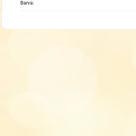
Barva
: