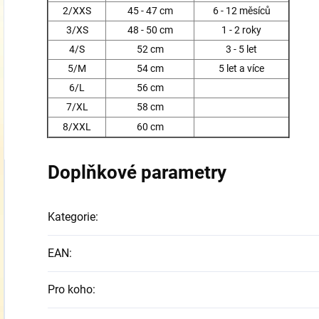
2/XXS
45 - 47 cm
6 - 12 měsíců
3/XS
48 - 50 cm
1 - 2 roky
4/S
52 cm
3 - 5 let
5/M
54 cm
5 let a více
6/L
56 cm
7/XL
58 cm
8/XXL
60 cm
Doplňkové parametry
Kategorie
:
EAN
:
Pro koho
: