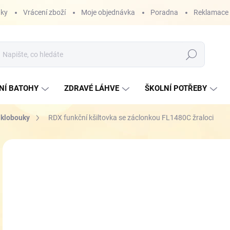
nky
Vrácení zboží
Moje objednávka
Poradna
Reklamace
Hledat
NÍ BATOHY
ZDRAVÉ LÁHVE
ŠKOLNÍ POTŘEBY
a klobouky
RDX funkční kšiltovka se záclonkou FL1480C žraloci
ZNAČKA:
RDX
NOVINKA
4
Měr
SK
cena
VEL