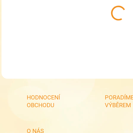
MŮŽ
RDX 
DETA
HODNOCENÍ
PORADÍME
OBCHODU
VÝBĚREM
O NÁS