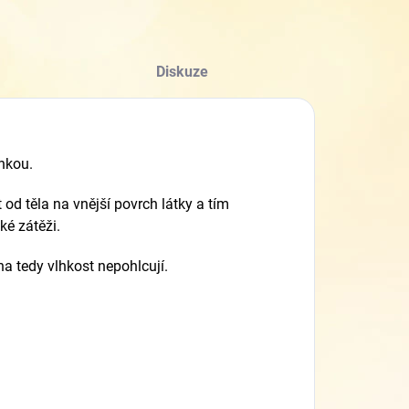
Diskuze
nkou.
 od těla na vnější povrch látky a tím
ké zátěži.
na tedy vlhkost nepohlcují.