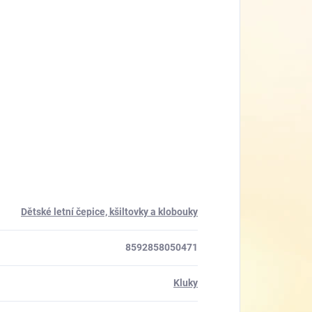
Dětské letní čepice, kšiltovky a klobouky
8592858050471
Kluky