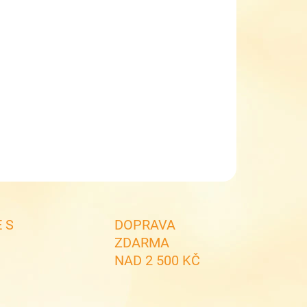
EME DORUČIT DO:
10.8.2026
MOŽNOSTI DORUČENÍ
−
+
Přidat do košíku
dětská funkční kšiltovka - FL1480C
ILNÍ INFORMACE
ZEPTAT SE
 S
DOPRAVA
ZDARMA
NAD 2 500 KČ