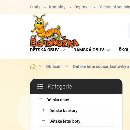
Přejít
O nás
Kontakty
Doprava
Obchodní podmí
na
obsah
DĚTSKÁ OBUV
DÁMSKÁ OBUV
ŠKOL
Domů
Oblečení
Dětské letní čepice, kšiltovky 
P
Kategorie
o
Přeskočit
s
kategorie
t
Dětská obuv
r
Dětské bačkory
a
n
Dětské letní boty
n