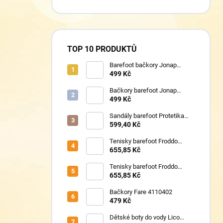
TOP 10 PRODUKTŮ
Barefoot bačkory Jonap
Home New fialová kočička
499 Kč
Bačkory barefoot Jonap
Home New Police
499 Kč
Sandály barefoot Protetika
TAFI pink uni
599,40 Kč
Tenisky barefoot Froddo
G1700440-17 Mint
655,85 Kč
Tenisky barefoot Froddo
G1700440-8 Grey+
655,85 Kč
Bačkory Fare 4110402
479 Kč
Dětské boty do vody Lico