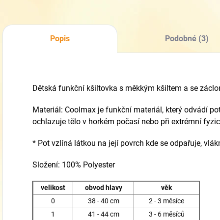
Popis
Podobné (3)
Dětská funkční kšiltovka s měkkým kšiltem a se záclo
Materiál: Coolmax je funkční materiál, který odvádí pot
ochlazuje tělo v horkém počasí nebo při extrémní fyzic
* Pot vzlíná látkou na její povrch kde se odpařuje, vlák
Složení: 100% Polyester
velikost
obvod hlavy
věk
0
38 - 40 cm
2 - 3 měsíce
1
41 - 44 cm
3 - 6 měsíců