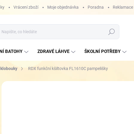
nky
Vrácení zboží
Moje objednávka
Poradna
Reklamace
Hledat
NÍ BATOHY
ZDRAVÉ LÁHVE
ŠKOLNÍ POTŘEBY
a klobouky
RDX funkční kšiltovka FL1610C pampelišky
ZNAČKA:
RDX
NOVINKA
4
Měr
SK
cena
VEL