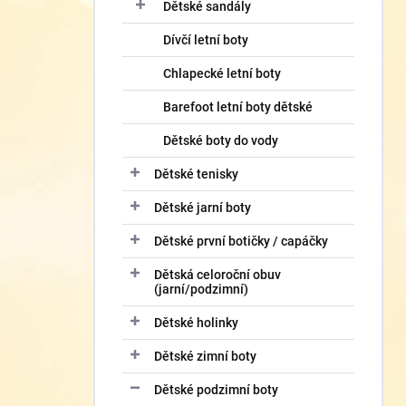
í
Dětské sandály
p
Dívčí letní boty
a
n
Chlapecké letní boty
e
l
Barefoot letní boty dětské
Dětské boty do vody
Dětské tenisky
Dětské jarní boty
Dětské první botičky / capáčky
Dětská celoroční obuv
(jarní/podzimní)
Dětské holinky
Dětské zimní boty
Dětské podzimní boty