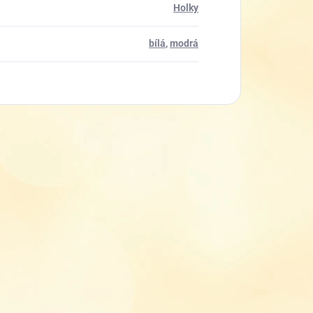
Holky
bílá
,
modrá