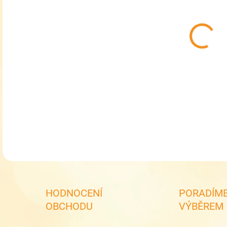
MŮŽ
RDX 
DETA
HODNOCENÍ
PORADÍME
OBCHODU
VÝBĚREM