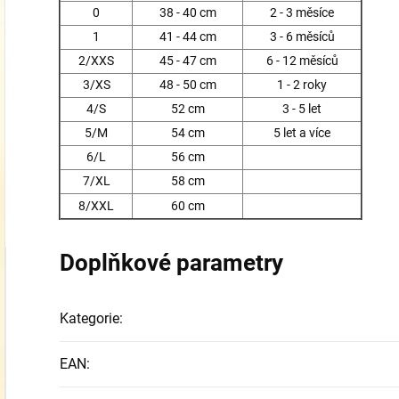
0
38 - 40 cm
2 - 3 měsíce
1
41 - 44 cm
3 - 6 měsíců
2/XXS
45 - 47 cm
6 - 12 měsíců
3/XS
48 - 50 cm
1 - 2 roky
4/S
52 cm
3 - 5 let
5/M
54 cm
5 let a více
6/L
56 cm
7/XL
58 cm
8/XXL
60 cm
Doplňkové parametry
Kategorie
:
EAN
: