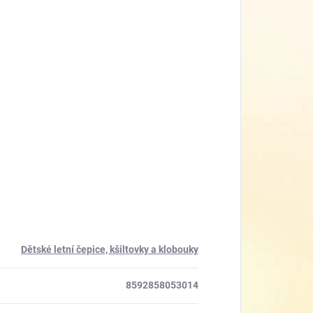
Dětské letní čepice, kšiltovky a klobouky
8592858053014