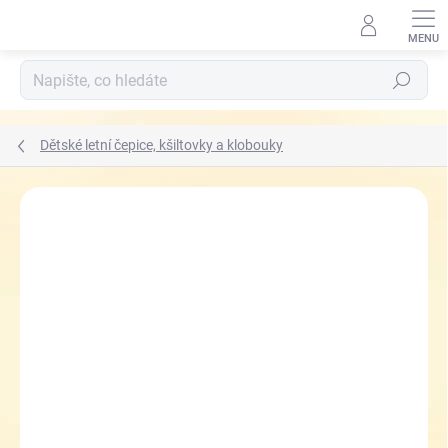
Přejít
na
obsah
Hledat
Dětské letní čepice, kšiltovky a klobouky
ZNAČKA:
RDX