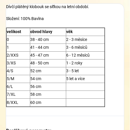
Dívčí plátěný klobouk se síťkou na letní období.
Složení: 100% Bavlna
velikost
obvod hlavy
věk
0
38 - 40 cm
2 - 3 měsíce
1
41 - 44 cm
3 - 6 měsíců
2/XXS
45 - 47 cm
6 - 12 měsíců
3/XS
48 - 50 cm
1 - 2 roky
4/S
52 cm
3 - 5 let
5/M
54 cm
5 let a více
6/L
56 cm
7/XL
58 cm
8/XXL
60 cm