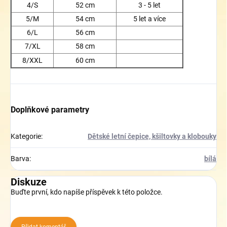
4/S
52 cm
3 - 5 let
5/M
54 cm
5 let a více
6/L
56 cm
7/XL
58 cm
8/XXL
60 cm
Doplňkové parametry
Kategorie
:
Dětské letní čepice, kšiltovky a klobouky
Barva
:
bílá
Diskuze
Buďte první, kdo napíše příspěvek k této položce.
Přidat komentář