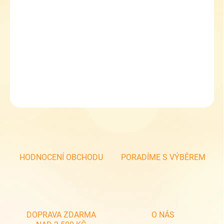
RDX plátěná dívčí kšiltovka - 7913
kšiltovka ve velikosti 52, 54
vhodná jako dětská
DETAILNÍ INFORMACE
ZEPTAT SE
HODNOCENÍ OBCHODU
PORADÍME S VÝBĚREM
DOPRAVA ZDARMA
O NÁS