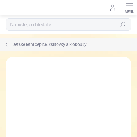
Přejít
na
obsah
Hledat
Dětské letní čepice, kšiltovky a klobouky
ZNAČKA:
RDX