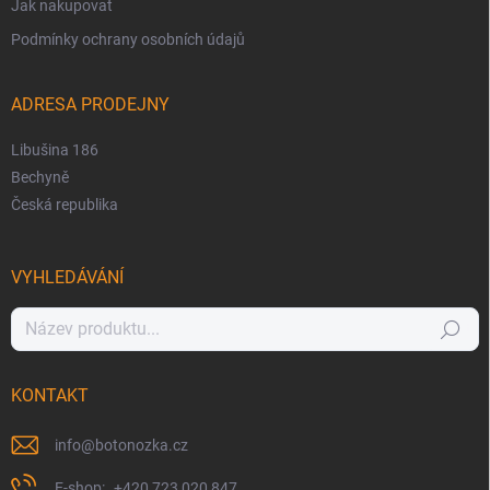
Jak nakupovat
Podmínky ochrany osobních údajů
ADRESA PRODEJNY
Libušina 186
Bechyně
Česká republika
VYHLEDÁVÁNÍ
Hledat
KONTAKT
info
@
botonozka.cz
+420 723 020 847