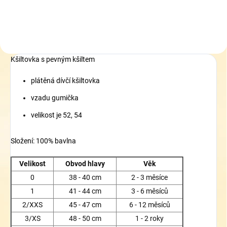
Kšiltovka s pevným kšiltem
plátěná dívčí kšiltovka
vzadu gumička
velikost je 52, 54
Složení: 100% bavlna
Velikost
Obvod hlavy
Věk
0
38 - 40 cm
2 - 3 měsíce
1
41 - 44 cm
3 - 6 měsíců
2/XXS
45 - 47 cm
6 - 12 měsíců
3/XS
48 - 50 cm
1 - 2 roky