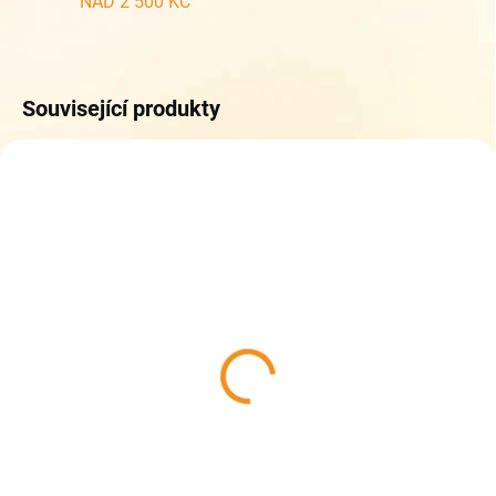
NAD 2 500 KČ
Související produkty
SKLADEM
SKLADEM
(1 KS)
(1 KS)
RDX kšiltovka lehká
RDX kšiltovka lehká
7916 světle růžová
7916 fuxie
309 Kč
309 Kč
Do košíku
Do košíku