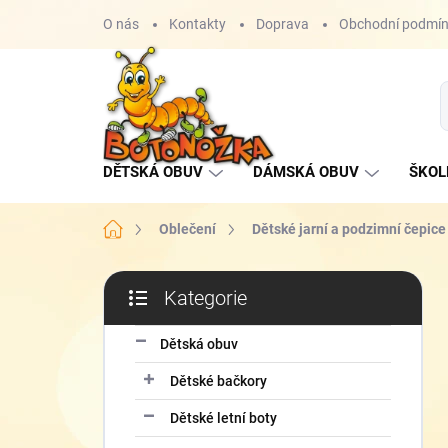
Přejít
O nás
Kontakty
Doprava
Obchodní podmí
na
obsah
DĚTSKÁ OBUV
DÁMSKÁ OBUV
ŠKOL
Domů
Oblečení
Dětské jarní a podzimní čepice
P
Kategorie
o
Přeskočit
s
kategorie
t
Dětská obuv
r
Dětské bačkory
a
n
Dětské letní boty
n