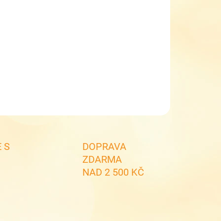
EME DORUČIT DO:
11.8.2026
MOŽNOSTI DORUČENÍ
−
+
Přidat do košíku
dětská čepice - 0542
ILNÍ INFORMACE
ZEPTAT SE
 S
DOPRAVA
ZDARMA
NAD 2 500 KČ