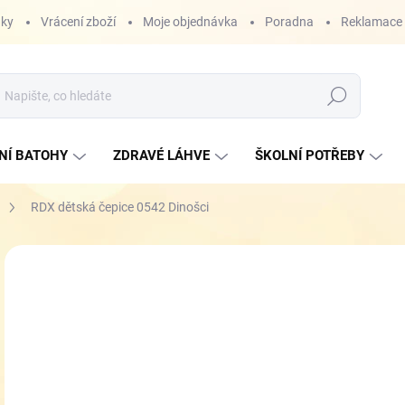
nky
Vrácení zboží
Moje objednávka
Poradna
Reklamace
Hledat
NÍ BATOHY
ZDRAVÉ LÁHVE
ŠKOLNÍ POTŘEBY
RDX dětská čepice 0542 Dinošci
ZNAČKA:
RDX
2
Měr
SK
cena
VEL