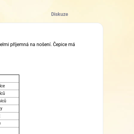
Diskuze
elmi příjemná na nošení. Čepice má
íce
íců
síců
ky
t
e