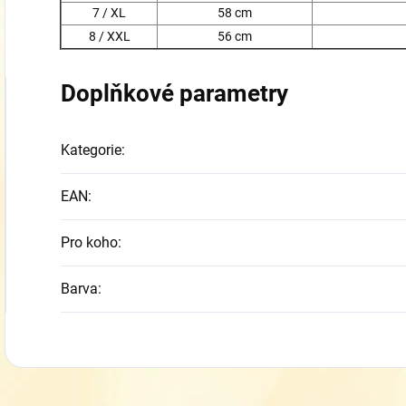
7 / XL
58 cm
8 / XXL
56 cm
Doplňkové parametry
Kategorie
:
EAN
:
Pro koho
:
Barva
: