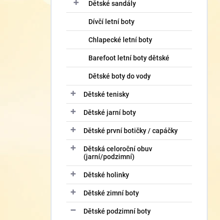
í
Dětské sandály
p
Dívčí letní boty
a
n
Chlapecké letní boty
e
l
Barefoot letní boty dětské
Dětské boty do vody
Dětské tenisky
Dětské jarní boty
Dětské první botičky / capáčky
Dětská celoroční obuv
(jarní/podzimní)
Dětské holinky
Dětské zimní boty
Dětské podzimní boty