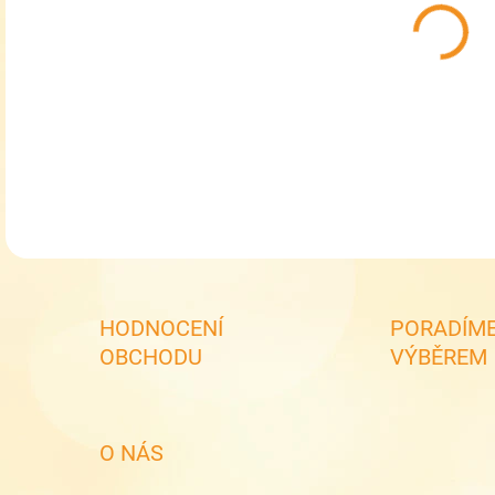
MŮŽ
RDX 
DETA
HODNOCENÍ
PORADÍME
OBCHODU
VÝBĚREM
O NÁS