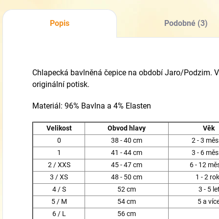
Popis
Podobné (3)
Chlapecká bavlněná čepice na období Jaro/Podzim. V
originální potisk.
Materiál: 96% Bavlna a 4% Elasten
Velikost
Obvod hlavy
Věk
0
38 - 40 cm
2 - 3 měs
1
41 - 44 cm
3 - 6 měs
2 / XXS
45 - 47 cm
6 - 12 mě
3 / XS
48 - 50 cm
1 - 2 ro
4 / S
52 cm
3 - 5 le
5 / M
54 cm
5 a víc
6 / L
56 cm