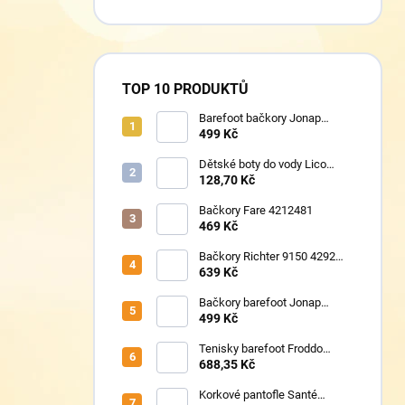
TOP 10 PRODUKTŮ
Barefoot bačkory Jonap
Home New fialová kočička
499 Kč
Dětské boty do vody Lico
430124 růžové
128,70 Kč
Bačkory Fare 4212481
469 Kč
Bačkory Richter 9150 4292
1411
639 Kč
Bačkory barefoot Jonap
Home New Police
499 Kč
Tenisky barefoot Froddo
G1700440-17 Mint
688,35 Kč
Korkové pantofle Santé