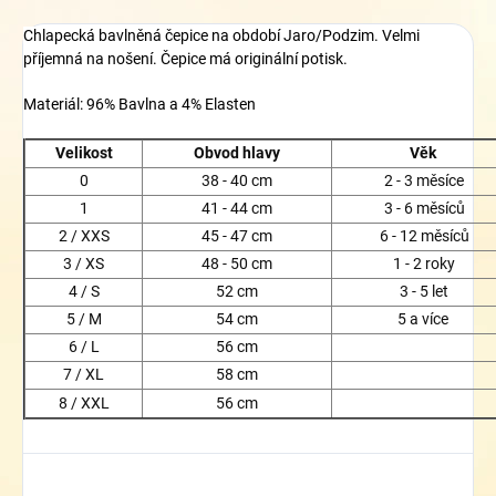
Chlapecká bavlněná čepice na období Jaro/Podzim. Velmi
příjemná na nošení. Čepice má originální potisk.
Materiál: 96% Bavlna a 4% Elasten
Velikost
Obvod hlavy
Věk
0
38 - 40 cm
2 - 3 měsíce
1
41 - 44 cm
3 - 6 měsíců
2 / XXS
45 - 47 cm
6 - 12 měsíců
3 / XS
48 - 50 cm
1 - 2 roky
4 / S
52 cm
3 - 5 let
5 / M
54 cm
5 a více
6 / L
56 cm
7 / XL
58 cm
8 / XXL
56 cm