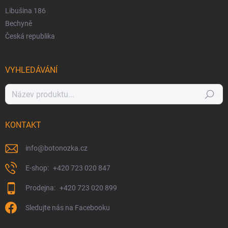
Libušina 186
Bechyně
Česká republika
VYHLEDÁVÁNÍ
Hledat
KONTAKT
info
@
botonozka.cz
+420 723 020 847
+420 723 020 899
Sledujte nás na Facebooku