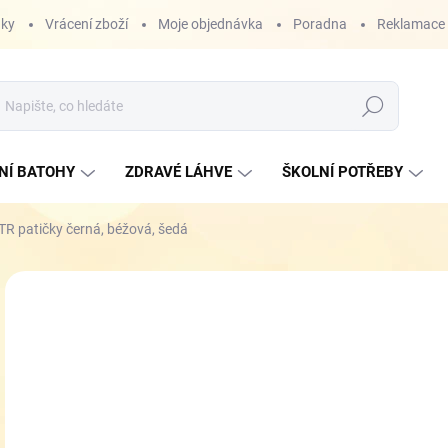
nky
Vrácení zboží
Moje objednávka
Poradna
Reklamace
Hledat
NÍ BATOHY
ZDRAVÉ LÁHVE
ŠKOLNÍ POTŘEBY
TR patičky černá, béžová, šedá
ZNAČKA:
VTR
60
Měr
ZVO
cena
VAR