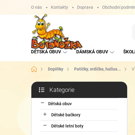
Přejít
O nás
Kontakty
Doprava
Obchodní podmí
na
obsah
DĚTSKÁ OBUV
DÁMSKÁ OBUV
ŠKOL
Domů
Doplňky
Patičky, srdíčka, hallux...
V
P
Kategorie
o
Přeskočit
s
kategorie
t
Dětská obuv
r
Dětské bačkory
a
n
Dětské letní boty
n