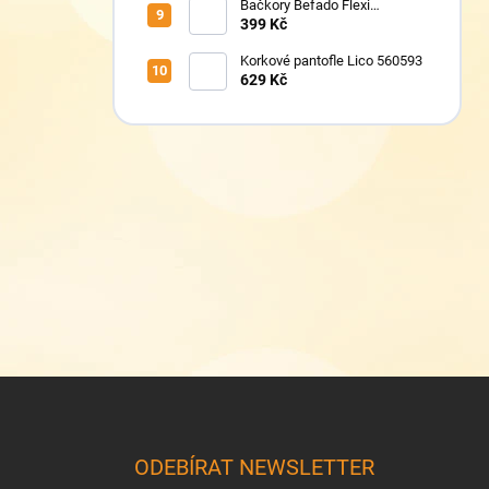
Bačkory Befado Flexi
627P023
399 Kč
Korkové pantofle Lico 560593
629 Kč
Z
á
p
a
ODEBÍRAT NEWSLETTER
t