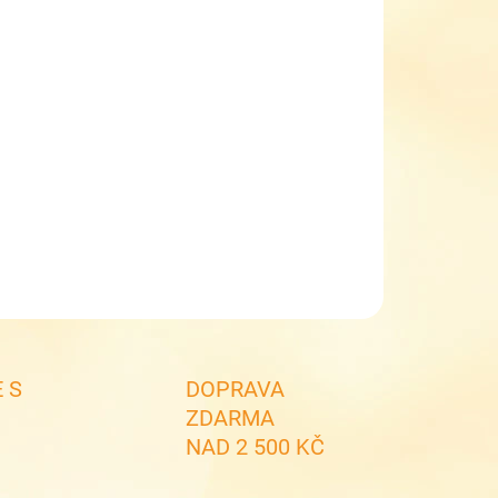
EME DORUČIT DO:
ZVOLTE VARIANTU
NOSTI DORUČENÍ
−
+
Přidat do košíku
čky do bot zápatěnky
ILNÍ INFORMACE
ZEPTAT SE
 S
DOPRAVA
ZDARMA
NAD 2 500 KČ