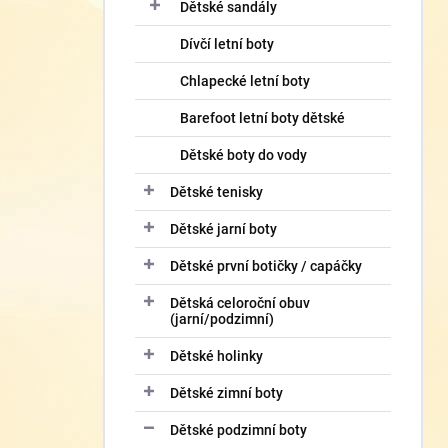
í
Dětské sandály
p
Dívčí letní boty
a
n
Chlapecké letní boty
e
l
Barefoot letní boty dětské
Dětské boty do vody
Dětské tenisky
Dětské jarní boty
Dětské první botičky / capáčky
Dětská celoroční obuv
(jarní/podzimní)
Dětské holinky
Dětské zimní boty
Dětské podzimní boty