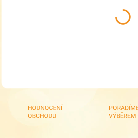
MŮŽ
MOŽ
Pati
DETA
HODNOCENÍ
PORADÍME
OBCHODU
VÝBĚREM