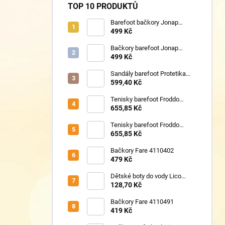
TOP 10 PRODUKTŮ
Barefoot bačkory Jonap
Home New fialová kočička
499 Kč
Bačkory barefoot Jonap
Home New Police
499 Kč
Sandály barefoot Protetika
TAFI pink uni
599,40 Kč
Tenisky barefoot Froddo
G1700440-17 Mint
655,85 Kč
Tenisky barefoot Froddo
G1700440-8 Grey+
655,85 Kč
Bačkory Fare 4110402
479 Kč
Dětské boty do vody Lico
430124 růžové
128,70 Kč
Bačkory Fare 4110491
419 Kč