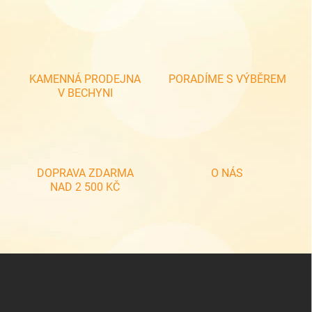
v
l
á
d
a
c
KAMENNÁ PRODEJNA
PORADÍME S VÝBĚREM
í
V BECHYNI
p
r
v
k
y
v
DOPRAVA ZDARMA
O NÁS
ý
NAD 2 500 KČ
p
i
s
u
Z
á
p
a