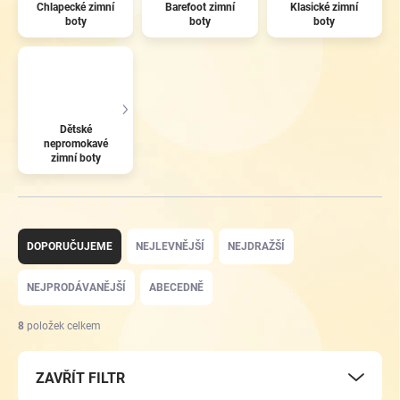
Chlapecké zimní
Barefoot zimní
Klasické zimní
boty
boty
boty
Dětské
nepromokavé
zimní boty
Ř
a
DOPORUČUJEME
NEJLEVNĚJŠÍ
NEJDRAŽŠÍ
z
e
NEJPRODÁVANĚJŠÍ
ABECEDNĚ
n
í
8
položek celkem
p
r
ZAVŘÍT FILTR
o