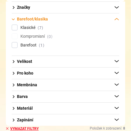
d
u
Značky
k
t
Barefoot/klasika
ů
Klasické
7
Kompromisní
0
Barefoot
1
Velikost
Pro koho
Membrána
Barva
Materiál
Zapínání
Položek k zobrazení:
8
VYMAZAT FILTRY