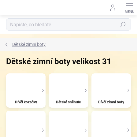
Přejít
na
obsah
Hledat
Dětské zimní boty
Dětské zimní boty velikost 31
Dívčí kozačky
Dětské sněhule
Dívčí zimní boty