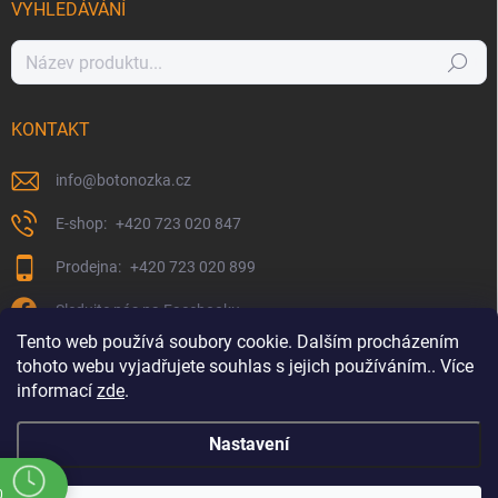
VYHLEDÁVÁNÍ
Hledat
KONTAKT
info
@
botonozka.cz
+420 723 020 847
+420 723 020 899
Sledujte nás na Facebooku
Tento web používá soubory cookie. Dalším procházením
tohoto webu vyjadřujete souhlas s jejich používáním.. Více
informací
zde
.
Nastavení
0