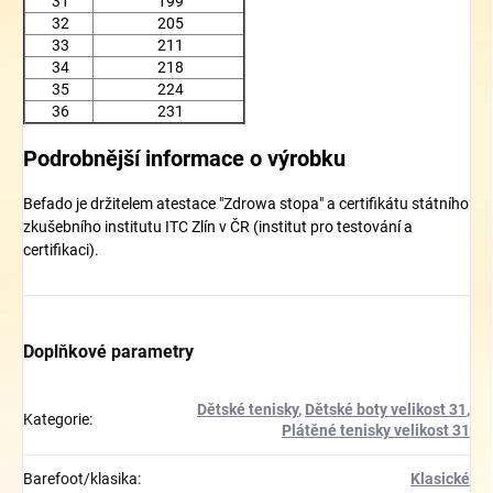
31
199
32
205
33
211
34
218
35
224
36
231
Podrobnější informace o výrobku
Befado je držitelem atestace "Zdrowa stopa" a certifikátu státního
zkušebního institutu ITC Zlín v ČR (institut pro testování a
certifikaci).
Doplňkové parametry
Dětské tenisky
,
Dětské boty velikost 31
,
Kategorie
:
Plátěné tenisky velikost 31
Barefoot/klasika
:
Klasické