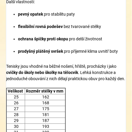
Další vlastnosti:
pevný opatek
pro stabilitu paty
flexibilní rovná podešev
bez tvarované stélky
ochrana špičky proti okopu
pro delší životnost
prodyšný plátěný svršek
pro příjemné klima uvnitř boty
Tenisky jsou vhodné na běžné nošení, hřiště, procházky i jako
cvičky do školy nebo školky na tělocvik
. Lehká konstrukce a
jednoduché obouvání z nich dělají praktickou obuv pro každý den.
Velikost
Rozměr stélky v mm
25
162
26
168
27
175
28
181
29
187
30
193