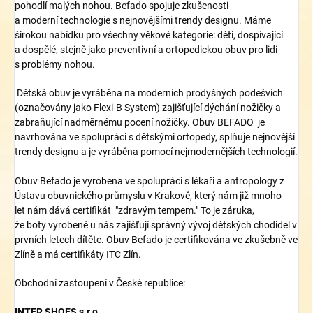
pohodlí
malých
nohou.
Befado spojuje zkušenosti
a
moderní
technologie
s nejnovějšími
trendy
designu.
Máme
širokou
nabídku
pro všechny věkové kategorie
: děti,
dospívající
a
dospělé
, stejně jako
preventivní a
ortopedickou obuv
pro lidi
s
problémy nohou.
Dětská obuv je vyráběna na moderních prodyšných podešvích
(označovány jako Flexi-B System) zajišťující dýchání nožičky a
zabraňující nadměrnému pocení nožičky. Obuv BEFADO je
navrhována ve spolupráci s dětskými ortopedy, splňuje nejnovější
trendy designu a je vyráběna pomocí nejmodernějších technologií.
Obuv Befado
je vyrobena
ve spolupráci
s lékaři
a
antropolog
y
z
Ústavu
obuvnického průmyslu
v Krakově
, který nám již
mnoho
let
nám dává
certifikát
"
zdravým tempem
."
To je
záruka,
že
boty
vyrobené
u nás
zajišťují správný vývoj
dětských chodidel
v
prvních letech
dítěte
. Obuv Befado je certifikována ve zkušebně ve
Zlíně a má certifikáty ITC Zlín.
Obchodní zastoupení v České republice:
INTER
SHOES s.r.o.