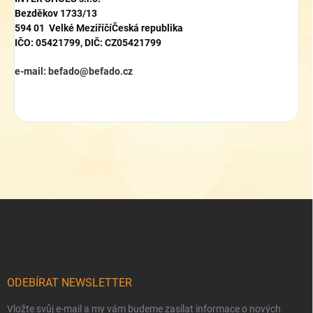
Bezděkov
1733/13
594 01 Velké Meziříčí
Česká republika
IČO: 05421799, DIČ: CZ05421799
mail
e-mail: befado
@
befado.cz
Z
á
p
a
t
í
ODEBÍRAT NEWSLETTER
Vložte svůj e-mail a my vám budeme zasílat informace o nových