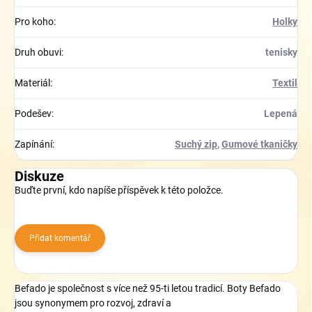
Pro koho
:
Holky
Druh obuvi
:
tenisky
Materiál
:
Textil
Podešev
:
Lepená
Zapínání
:
Suchý zip
,
Gumové tkaničky
Diskuze
Buďte první, kdo napíše příspěvek k této položce.
Přidat komentář
Befado je společnost
s více než
95-
ti letou tradicí.
B
oty Befado
jsou synonymem pro
rozvoj,
zdraví a