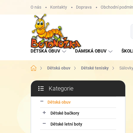
Přejít
O nás
Kontakty
Doprava
Obchodní podmí
na
obsah
DĚTSKÁ OBUV
DÁMSKÁ OBUV
ŠKOL
Domů
Dětská obuv
Dětské tenisky
Sálovk
P
Kategorie
o
Přeskočit
s
kategorie
t
Dětská obuv
r
Dětské bačkory
a
n
Dětské letní boty
n