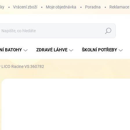
nky
Vrácení zboží
Moje objednávka
Poradna
Reklamace
Hledat
NÍ BATOHY
ZDRAVÉ LÁHVE
ŠKOLNÍ POTŘEBY
y LICO Racine VS 360782
ZNAČKA:
LICO
NOVINKA
o
Měr
ZVO
cena