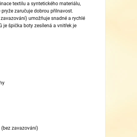
ace textilu a syntetického materiálu,
 pryže zaručuje dobrou přilnavost.
z zavazování) umožňuje snadné a rychlé
je špička boty zesílená a vnitřek je
hy
 (bez zavazování)