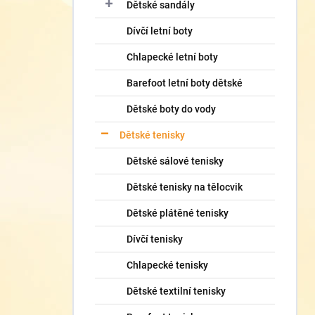
í
Dětské sandály
p
Dívčí letní boty
a
n
Chlapecké letní boty
e
l
Barefoot letní boty dětské
Dětské boty do vody
Dětské tenisky
Dětské sálové tenisky
Dětské tenisky na tělocvik
Dětské plátěné tenisky
Dívčí tenisky
Chlapecké tenisky
Dětské textilní tenisky