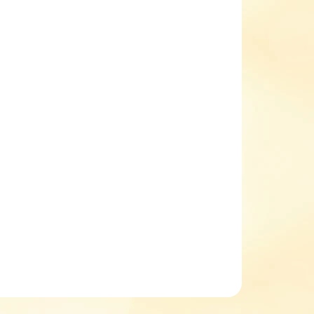
IKOST
34
35
37
38
EME DORUČIT DO:
ZVOLTE VARIANTU
NOSTI DORUČENÍ
−
+
Přidat do košíku
ké chlapecké sálovky chlapecké Lico Racine VS
pohodlné a ideální boty na TV a sport do hal
tenisky slouží jako obuv do vnitřního i venkovního
prostoru
ILNÍ INFORMACE
ZEPTAT SE