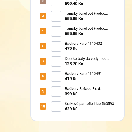
TAFI pink uni
599,40 Kč
Tenisky barefoot Froddo
G1700440-17 Mint
655,85 Kč
Tenisky barefoot Froddo
G1700440-8 Grey+
655,85 Kč
Bačkory Fare 4110402
479 Kč
Dětské boty do vody Lico
430124 růžové
128,70 Kč
Bačkory Fare 4110491
419 Kč
Bačkory Befado Flexi
627P023
399 Kč
Korkové pantofle Lico 560593
629 Kč