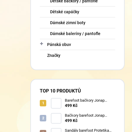
Dětské bačkory / pantofle
Dětské capáčky
Dámské zimní boty
Dámské baleríny / pantofle
Pánská obuv
Značky
TOP 10 PRODUKTŮ
Barefoot bačkory Jonap
Home New fialová kočička
499 Kč
Bačkory barefoot Jonap
Home New Police
499 Kč
Sandály barefoot Protetika