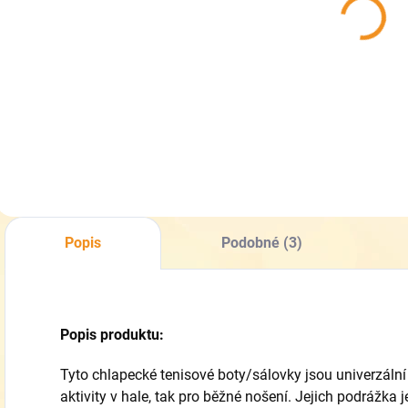
sálovky LICO
Boulder
366154
639 Kč
Detail
Popis
Podobné (3)
Popis produktu:
Tyto chlapecké tenisové boty/sálovky jsou univerzální 
aktivity v hale, tak pro běžné nošení. Jejich podrážka 