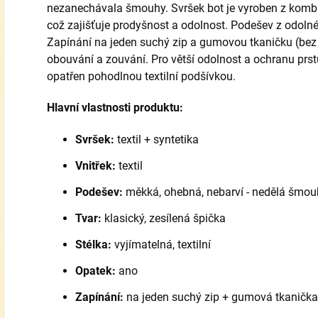
nezanechávala šmouhy. Svršek bot je vyroben z kombin
což zajišťuje prodyšnost a odolnost. Podešev z odolné
Zapínání na jeden suchý zip a gumovou tkaničku (be
obouvání a zouvání. Pro větší odolnost a ochranu prstů 
opatřen pohodlnou textilní podšívkou.
Hlavní vlastnosti produktu:
Svršek:
textil + syntetika
Vnitřek:
textil
Podešev:
měkká, ohebná, nebarví - nedělá šmou
Tvar:
klasický, zesílená špička
Stélka:
vyjímatelná, textilní
Opatek:
ano
Zapínání:
na jeden suchý zip + gumová tkanička