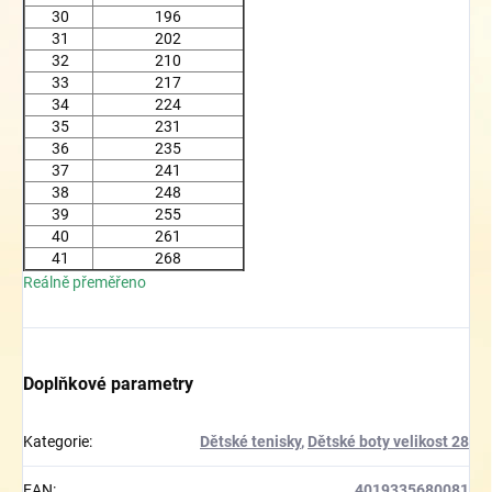
30
196
31
202
32
210
33
217
34
224
35
231
36
235
37
241
38
248
39
255
40
261
41
268
Reálně přeměřeno
Doplňkové parametry
Kategorie
:
Dětské tenisky
,
Dětské boty velikost 28
EAN
:
4019335680081