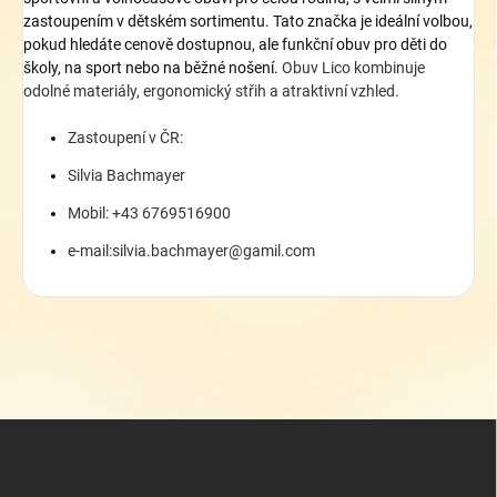
zastoupením v dětském sortimentu
. Tato značka
je ideální volbou,
pokud hledáte cenově dostupnou, ale funkční obuv pro děti do
školy, na sport nebo na běžné nošení.
Obuv Lico kombinuje
odolné materiály, ergonomický střih a atraktivní vzhled.
Zastoupení v ČR:
Silvia Bachmayer
Mobil: +43 6769516900
e-mail:silvia.bachmayer@gamil.com
Z
á
p