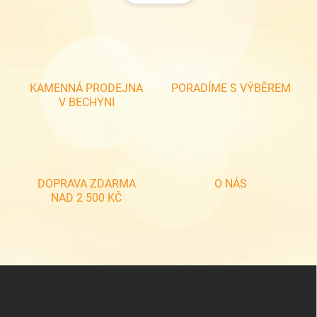
á
d
n
a
k
c
o
í
p
v
r
á
v
KAMENNÁ PRODEJNA
PORADÍME S VÝBĚREM
n
k
V BECHYNI
í
y
v
ý
p
i
s
DOPRAVA ZDARMA
O NÁS
u
NAD 2 500 KČ
Z
á
p