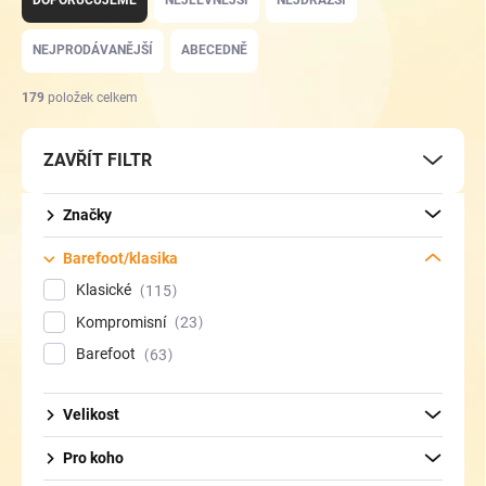
DOPORUČUJEME
NEJLEVNĚJŠÍ
NEJDRAŽŠÍ
z
e
NEJPRODÁVANĚJŠÍ
ABECEDNĚ
n
í
179
položek celkem
p
r
ZAVŘÍT FILTR
o
d
u
Značky
k
t
Barefoot/klasika
ů
Klasické
115
Kompromisní
23
Barefoot
63
Velikost
Pro koho