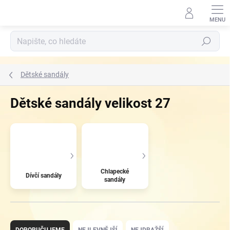
Přejít
na
obsah
Hledat
Dětské sandály
Dětské sandály velikost 27
Chlapecké
Dívčí sandály
sandály
Ř
a