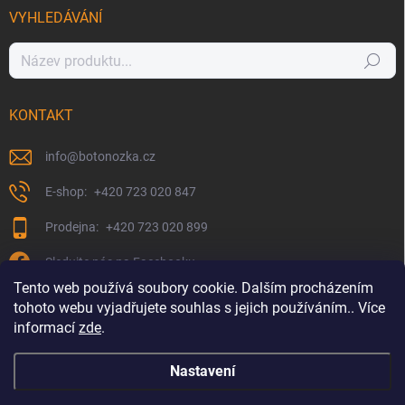
VYHLEDÁVÁNÍ
Hledat
KONTAKT
info
@
botonozka.cz
+420 723 020 847
+420 723 020 899
Sledujte nás na Facebooku
Tento web používá soubory cookie. Dalším procházením
tohoto webu vyjadřujete souhlas s jejich používáním.. Více
informací
zde
.
Nastavení