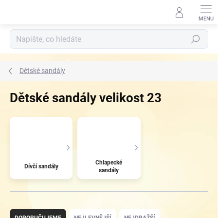
Přejít
na
obsah
Hledat
Dětské sandály
Dětské sandály velikost 23
Chlapecké
Dívčí sandály
sandály
Ř
a