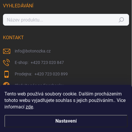
VYHLEDÁVÁNÍ
Hledat
KONTAKT
info
@
botonozka.cz
+420 723 020 847
+420 723 020 899
Sledujte nás na Facebooku
Tento web používá soubory cookie. Dalším procházením
tohoto webu vyjadřujete souhlas s jejich používáním.. Více
informací
zde
.
Nastavení