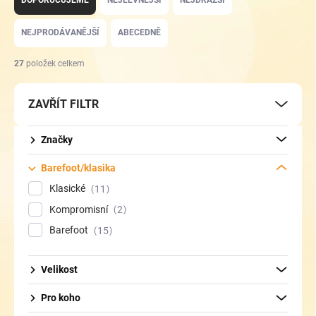
DOPORUČUJEME
NEJLEVNĚJŠÍ
NEJDRAŽŠÍ
z
e
NEJPRODÁVANĚJŠÍ
ABECEDNĚ
n
í
27
položek celkem
p
r
ZAVŘÍT FILTR
o
d
u
Značky
k
t
Barefoot/klasika
ů
Klasické
11
Kompromisní
2
Barefoot
15
Velikost
Pro koho