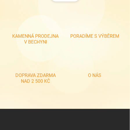
á
d
n
a
k
c
o
í
p
v
r
á
v
KAMENNÁ PRODEJNA
PORADÍME S VÝBĚREM
n
k
V BECHYNI
í
y
v
ý
p
i
s
DOPRAVA ZDARMA
O NÁS
u
NAD 2 500 KČ
Z
á
p