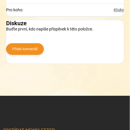
Pro koho
:
Kluky
Diskuze
Buďte první, kdo napíše příspěvek k této položce.
Přidat komentář
Z
á
p
a
t