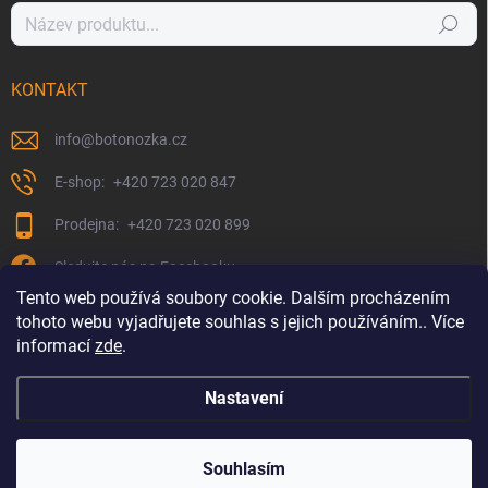
Hledat
KONTAKT
info
@
botonozka.cz
+420 723 020 847
+420 723 020 899
Sledujte nás na Facebooku
Tento web používá soubory cookie. Dalším procházením
tohoto webu vyjadřujete souhlas s jejich používáním.. Více
informací
zde
.
Nastavení
Copyright 2026
Botonozka.cz
. Všechna práva vyhrazena.
Souhlasím