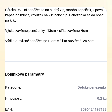
Dětská textilní peněženka na suchý zip, mnoho kapsiček, zipová
kapsa na mince, kroužek na klíč nebo čip. Peněženka se dá nosit
na krku.
Výška zavřené peněženky :
13
cm x šířka zavřené:
9
cm
Výška otevřené peněženky:
13
cm x šířka otevřené:
24,5
cm
Doplňkové parametry
Kategorie
:
Dětské peněženky
Hmotnost
:
0.2 kg
EAN
:
8596424197133