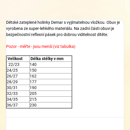
Dětské zateplené holinky Demar s vyjímatelnou vložkou. Obuv je
vyrobena ze super-lehkého materiálu. Na zadní části obuvi je
bezpečnostní reflexní pásek pro dobrou viditelnost dítěte.
Pozor - měřte - jsou menší (viz tabulka)
Velikost
Délka stélky v mm
22/23
140
24/25
150
26/27
162
28/29
177
30/31
190
32/33
205
34/35
215
36/37
230