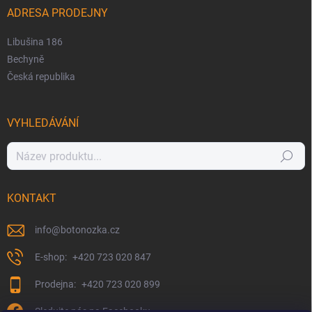
ADRESA PRODEJNY
Libušina 186
Bechyně
Česká republika
VYHLEDÁVÁNÍ
Hledat
KONTAKT
info
@
botonozka.cz
+420 723 020 847
+420 723 020 899
Sledujte nás na Facebooku