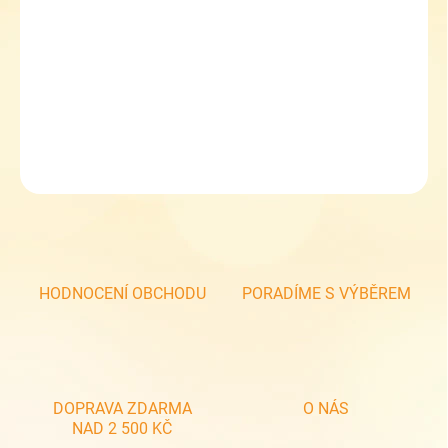
−
+
Přidat do košíku
Dětské holinky s vložkou- Dino r
DETAILNÍ INFORMACE
ZEPTAT SE
HODNOCENÍ OBCHODU
PORADÍME S VÝBĚREM
DOPRAVA ZDARMA
O NÁS
NAD 2 500 KČ