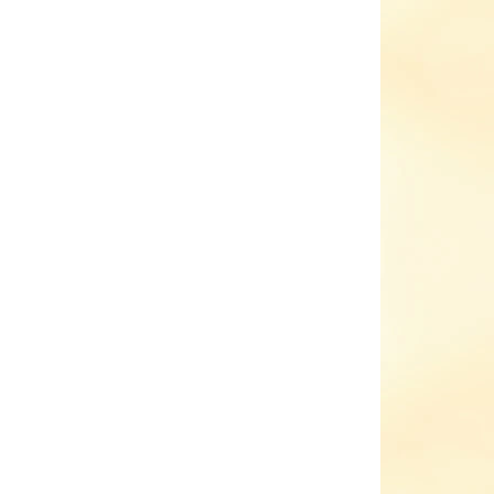
EME DORUČIT DO:
ZVOLTE VARIANTU
NOSTI DORUČENÍ
−
+
Přidat do košíku
čky Hopi Hop zimní šedé
zimní varianta capáčků Hopi Hop BAREFOOT
podšité jemným a hřejivým kožíškem včetně
šlapky
velmi lehké, měkké a ohebné
snadno se nazouvají, ideální na doma i do
kočárku
vyrobené z měkké kvalitní kůže
ILNÍ INFORMACE