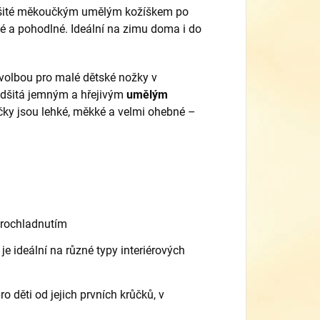
šité měkoučkým umělým kožíškem po
ebné a pohodlné. Ideální na zimu doma i do
volbou pro malé dětské nožky v
podšitá jemným a hřejivým
umělým
áčky jsou lehké, měkké a velmi ohebné –
prochladnutím
á je ideální na různé typy interiérových
ro děti od jejich prvních krůčků, v