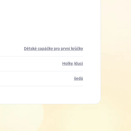
Dětské capáčky pro první krůčky
Holky
,
kluci
šedá