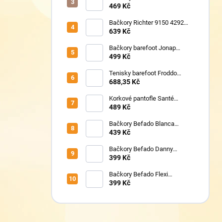
469 Kč
Bačkory Richter 9150 4292
1411
639 Kč
Bačkory barefoot Jonap
Home New Police
499 Kč
Tenisky barefoot Froddo
G1700440-17 Mint
688,35 Kč
Korkové pantofle Santé
VN/326 černá
489 Kč
Bačkory Befado Blanca
114Y536
439 Kč
Bačkory Befado Danny
974Y598N
399 Kč
Bačkory Befado Flexi
627P023
399 Kč