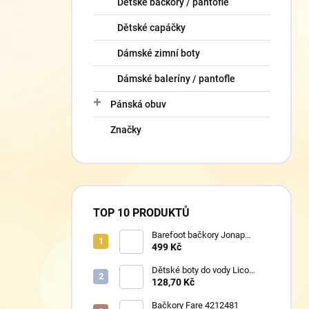
Dětské bačkory / pantofle
Dětské capáčky
Dámské zimní boty
Dámské baleríny / pantofle
Pánská obuv
Značky
TOP 10 PRODUKTŮ
Barefoot bačkory Jonap
Home New fialová kočička
499 Kč
Dětské boty do vody Lico
430124 růžové
128,70 Kč
Bačkory Fare 4212481