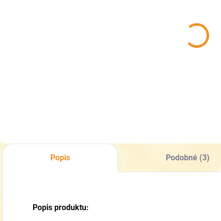
SKLADEM
SKLADEM
(4 KS)
(3 KS)
Kojenecké
Kojenecké
zimní capáčky
zimní capáčky
z
Pidilidi
Pidilidi
P
PD0555-07
PD0559-03
289 Kč
289 Kč
Detail
Detail
Popis
Podobné (3)
Popis produktu: