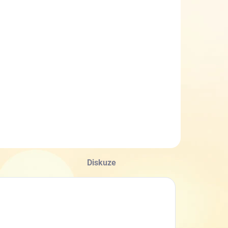
SKLADEM
(2 KS)
Kojenecké
imní capáčky
idilidi
PD0556-18
289 Kč
Detail
Diskuze