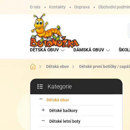
Přejít
O nás
Kontakty
Doprava
Obchodní podmí
na
obsah
DĚTSKÁ OBUV
DÁMSKÁ OBUV
ŠKOL
Domů
Dětská obuv
Dětské první botičky / capá
P
Kategorie
o
Přeskočit
s
kategorie
t
Dětská obuv
r
Dětské bačkory
a
n
Dětské letní boty
n