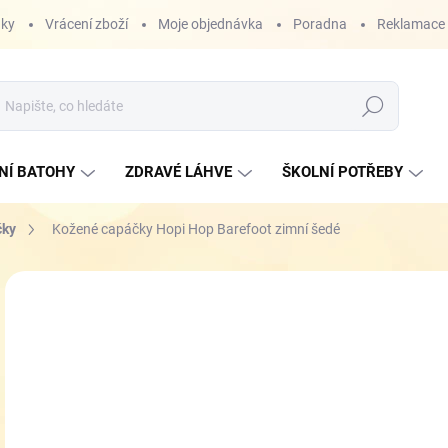
nky
Vrácení zboží
Moje objednávka
Poradna
Reklamace
Hledat
NÍ BATOHY
ZDRAVÉ LÁHVE
ŠKOLNÍ POTŘEBY
čky
Kožené capáčky Hopi Hop Barefoot zimní šedé
ZNAČKA:
HOPI HOP
4
Měr
ZVO
cena
VEL