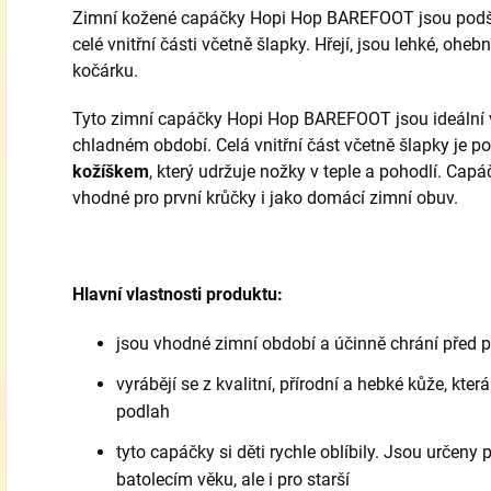
Zimní kožené capáčky Hopi Hop BAREFOOT jsou pod
celé vnitřní části včetně šlapky. Hřejí, jsou lehké, oh
kočárku.
Tyto zimní capáčky Hopi Hop BAREFOOT jsou ideální 
chladném období. Celá vnitřní část včetně šlapky je 
kožíškem
, který udržuje nožky v teple a pohodlí. Cap
vhodné pro první krůčky i jako domácí zimní obuv.
Hlavní vlastnosti produktu:
jsou vhodné zimní období a účinně chrání před 
vyrábějí se z kvalitní, přírodní a hebké kůže, kter
podlah
tyto capáčky si děti rychle oblíbily. Jsou určeny p
batolecím věku, ale i pro starší