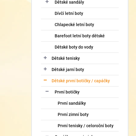
í
Dětské sandály
p
Dívčí letní boty
a
n
Chlapecké letní boty
e
l
Barefoot letní boty dětské
Dětské boty do vody
Dětské tenisky
Dětské jarní boty
Dětské první botičky / capáčky
První botičky
První sandálky
První zimní boty
První tenisky / celoroční boty