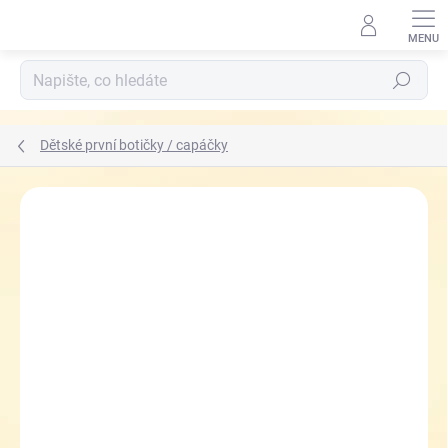
Přejít
na
obsah
Hledat
Dětské první botičky / capáčky
ZNAČKA:
PEGRES