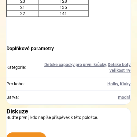
20
128
21
135
22
141
Doplňkové parametry
Dětské capáčky pro první krůčky
,
Dětské boty
Kategorie
:
velikost 19
Pro koho
:
Holky
,
Kluky
Barva
:
modrá
Diskuze
Buďte první, kdo napíše příspěvek k této položce.