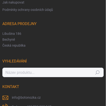
Jak nakupovat
Podmínky ochrany osobních údajů
ADRESA PRODEJNY
Libušina 186
Bechyně
Česká republika
VYHLEDÁVÁNÍ
Hledat
KONTAKT
info
@
botonozka.cz