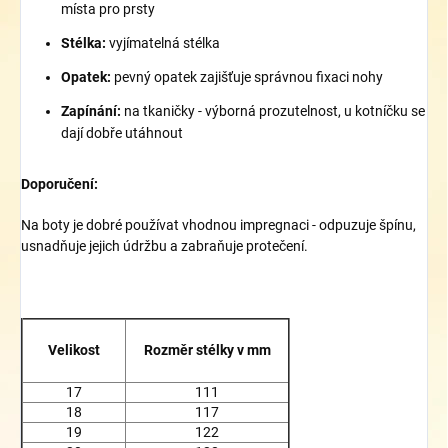
místa pro prsty
Stélka:
vyjímatelná stélka
Opatek:
p
evný opatek zajišťuje správnou fixaci nohy
Zapínání:
na tkaničky
- výborná prozutelnost, u kotníčku se
dají dobře utáhnout
Doporučení:
Na boty je dobré používat vhodnou impregnaci - odpuzuje špínu,
usnadňuje jejich údržbu a zabraňuje protečení.
Velikost
Rozměr stélky v mm
17
111
18
117
19
122