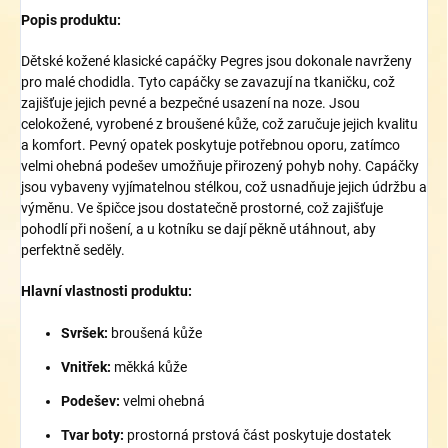
Popis produktu:
Dětské kožené klasické capáčky Pegres jsou dokonale navrženy
pro malé chodidla. Tyto capáčky se zavazují na tkaničku, což
zajišťuje jejich pevné a bezpečné usazení na noze. Jsou
celokožené, vyrobené z broušené kůže, což zaručuje jejich kvalitu
a komfort. Pevný opatek poskytuje potřebnou oporu, zatímco
velmi ohebná podešev umožňuje přirozený pohyb nohy. Capáčky
jsou vybaveny vyjímatelnou stélkou, což usnadňuje jejich údržbu a
výměnu. Ve špičce jsou dostatečně prostorné, což zajišťuje
pohodlí při nošení, a u kotníku se dají pěkně utáhnout, aby
perfektně seděly.
Hlavní vlastnosti produktu:
Svršek:
broušená kůže
Vnitřek:
měkká kůže
Podešev:
velmi ohebná
Tvar boty:
p
rostorná prstová část poskytuje dostatek