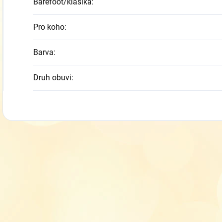
Barefoot/klasika
:
Pro koho
:
Barva
:
Druh obuvi
: