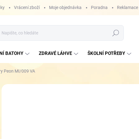
nky
Vrácení zboží
Moje objednávka
Poradna
Reklamace
Hledat
NÍ BATOHY
ZDRAVÉ LÁHVE
ŠKOLNÍ POTŘEBY
ry Peon MI/009 VA
ZNAČKA:
PEON
4
Měr
SK
cena
VEL