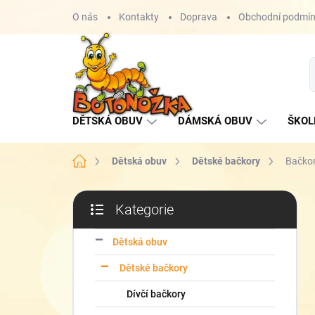
Přejít
O nás
Kontakty
Doprava
Obchodní podmí
na
obsah
DĚTSKÁ OBUV
DÁMSKÁ OBUV
ŠKOL
Domů
Dětská obuv
Dětské bačkory
Bačko
P
Kategorie
o
Přeskočit
s
kategorie
t
Dětská obuv
r
Dětské bačkory
a
n
Dívčí bačkory
n