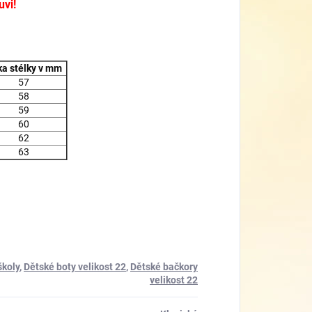
uvi!
a stélky v mm
57
58
59
60
62
63
školy
,
Dětské boty velikost 22
,
Dětské bačkory
velikost 22