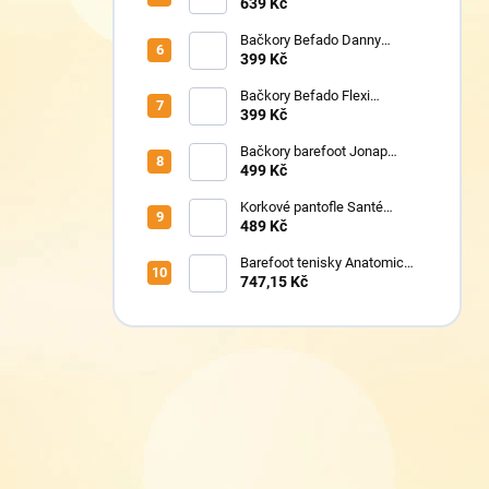
1411
639 Kč
Bačkory Befado Danny
974Y598N
399 Kč
Bačkory Befado Flexi
627P023
399 Kč
Bačkory barefoot Jonap
Home New Police
499 Kč
Korkové pantofle Santé
VN/326 černá
489 Kč
Barefoot tenisky Anatomic
1N07 modré
747,15 Kč