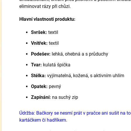
eliminovat rázy při chůzi.
Hlavní vlastnosti produktu:
Svršek:
textil
Vnitřek:
textil
Podešev:
lehká, ohebná a s průduchy
Tvar:
kulatá špička
Stélka:
vyjímatelná, kožená, s aktivním uhlím
Opatek:
pevný
Zapínání:
na suchý zip
Údržba: Bačkory se nesmí prát v pračce ani sušit na top
kartáčkem či hadříkem.