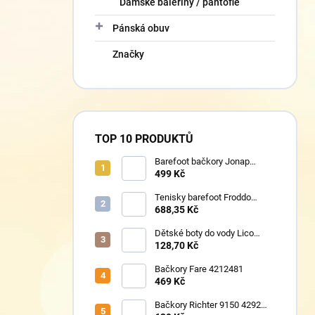
Dámské baleríny / pantofle
Pánská obuv
Značky
TOP 10 PRODUKTŮ
Barefoot bačkory Jonap
Home New fialová kočička
499 Kč
Tenisky barefoot Froddo
G1700440-17 Mint
688,35 Kč
Dětské boty do vody Lico
430124 růžové
128,70 Kč
Bačkory Fare 4212481
469 Kč
Bačkory Richter 9150 4292