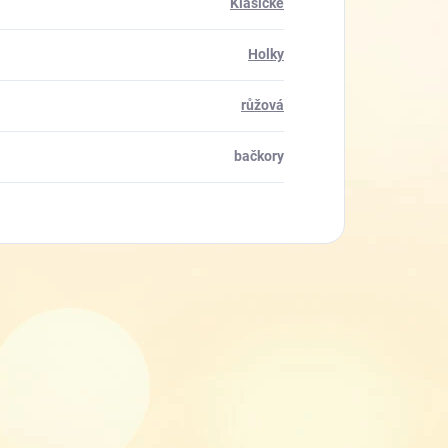
Klasické
Holky
růžová
bačkory