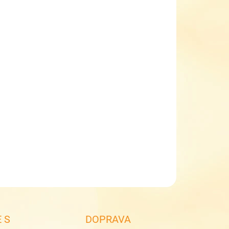
EME DORUČIT DO:
11.8.2026
MOŽNOSTI DORUČENÍ
−
+
Přidat do košíku
í bačkory Peon květy
plátěné bačkorky
pevný opatek
vyjímatelná kožená stélka s aktivním uhlím
zapínání na suchý zip
ILNÍ INFORMACE
ZEPTAT SE
 S
DOPRAVA