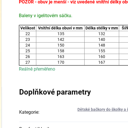
POZOR - obuv je menší - viz uvedené vnitřní délky ob
Baleny v igelitovém sáčku.
Velikost
Vnitřní délka obuvi v mm
Délka stélky v mm
Šířk
22
135
132
23
142
140
24
150
148
25
158
155
26
163
160
27
170
167
Reálně přeměřeno
Doplňkové parametry
Dětské bačkory do školky a 
Kategorie
: