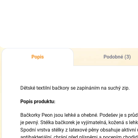
Detail
Detail
Popis
Podobné (3)
Dětské textilní bačkory se zapínáním na suchý zip.
Popis produktu:
Bačkorky Peon jsou lehké a ohebné. Podešev je s průd
je pevný. Stélka bačkorek je vyjímatelná, kožená s le
Spodní vrstva stélky z latexové pěny obsahuje aktivní
antibakteriální, chrání před plísněmi a pocením chod