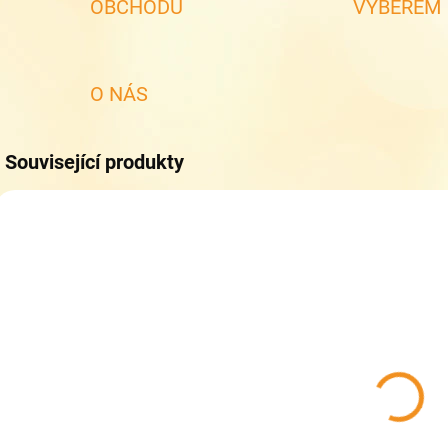
OBCHODU
VÝBĚREM
O NÁS
Související produkty
SKLADEM
SKLADEM
(1 KS)
(1 KS)
Bačkory Peon
Bačkory Peon
MI/001 GA
MI/011 LK
449 Kč
449 Kč