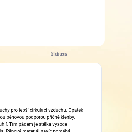
Diskuze
uchy pro lepší cirkulaci vzduchu. Opatek
hkou pěnovou podporou příčné klenby.
 uhlí. Tím pádem je stélka vysoce
idla. Pěnový materiál navíc pomáhá