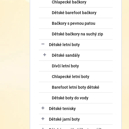
í
Chlapecké bačkory
p
Dětské barefoot bačkory
a
n
Bačkory s pevnou patou
e
l
Dětské bačkory na suchý zip
Dětské letní boty
Dětské sandály
Dívčí letní boty
Chlapecké letní boty
Barefoot letní boty dětské
Dětské boty do vody
Dětské tenisky
Dětské jarní boty