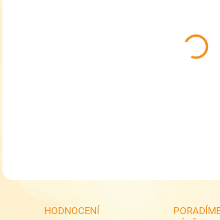
MŮŽ
Dívč
DETA
HODNOCENÍ
PORADÍME