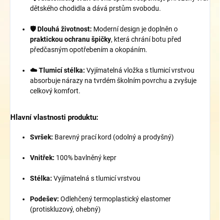
dětského chodidla a dává prstům svobodu.
🛡️ Dlouhá životnost:
Moderní design je doplněn o
praktickou ochranu špičky
, která chrání botu před
předčasným opotřebením a okopáním.
☁️ Tlumicí stélka:
Vyjímatelná vložka s tlumicí vrstvou
absorbuje nárazy na tvrdém školním povrchu a zvyšuje
celkový komfort.
Hlavní vlastnosti produktu:
Svršek:
Barevný prací kord (odolný a prodyšný)
Vnitřek:
100% bavlněný kepr
Stélka:
Vyjímatelná s tlumicí vrstvou
Podešev:
Odlehčený termoplastický elastomer
(protiskluzový, ohebný)