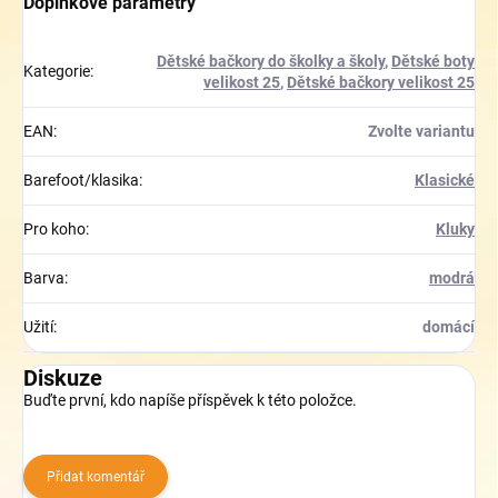
Doplňkové parametry
Dětské bačkory do školky a školy
,
Dětské boty
Kategorie
:
velikost 25
,
Dětské bačkory velikost 25
EAN
:
Zvolte variantu
Barefoot/klasika
:
Klasické
Pro koho
:
Kluky
Barva
:
modrá
Užití
:
domácí
Diskuze
Buďte první, kdo napíše příspěvek k této položce.
Přidat komentář