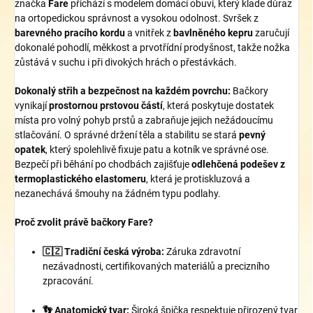
značka
Fare
přichází s modelem domácí obuvi, který klade důraz
na ortopedickou správnost a vysokou odolnost. Svršek z
barevného pracího kordu
a vnitřek z
bavlněného kepru
zaručují
dokonalé pohodlí, měkkost a prvotřídní prodyšnost, takže nožka
zůstává v suchu i při divokých hrách o přestávkách.
Dokonalý střih a bezpečnost na každém povrchu:
Bačkory
vynikají
prostornou prstovou částí
, která poskytuje dostatek
místa pro volný pohyb prstů a zabraňuje jejich nežádoucímu
stlačování. O správné držení těla a stabilitu se stará
pevný
opatek
, který spolehlivě fixuje patu a kotník ve správné ose.
Bezpečí při běhání po chodbách zajišťuje
odlehčená podešev z
termoplastického elastomeru
, která je protiskluzová a
nezanechává šmouhy na žádném typu podlahy.
Proč zvolit právě bačkory Fare?
🇨🇿 Tradiční česká výroba:
Záruka zdravotní
nezávadnosti, certifikovaných materiálů a precizního
zpracování.
👣 Anatomický tvar:
Široká špička respektuje přirozený tvar