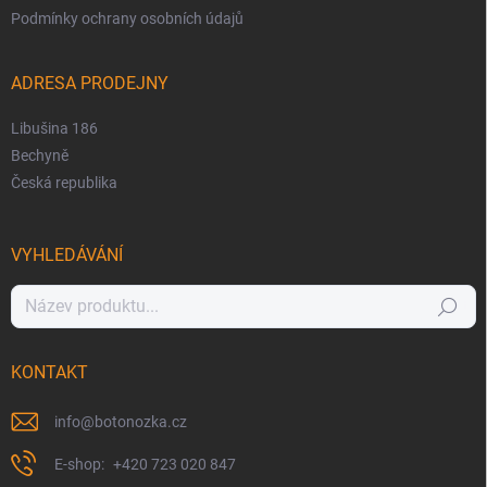
Podmínky ochrany osobních údajů
ADRESA PRODEJNY
Libušina 186
Bechyně
Česká republika
VYHLEDÁVÁNÍ
Hledat
KONTAKT
info
@
botonozka.cz
+420 723 020 847