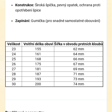
Konstrukce:
Široká špička, pevný opatek, ochrana proti
opotřebení špice
Zapínání:
Gumička (pro snadné samostatné obouvání)
Velikost
Vnitřní délka obuvi
Šířka v obvodu prstních kloubů
23
155
62 mm
24
161
64 mm
25
168
66 mm
26
175
67 mm
27
181
69 mm
28
187
71 mm
29
193
73 mm
30
200
74 mm