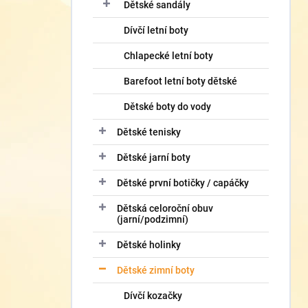
í
Dětské sandály
p
Dívčí letní boty
a
n
Chlapecké letní boty
e
l
Barefoot letní boty dětské
Dětské boty do vody
Dětské tenisky
Dětské jarní boty
Dětské první botičky / capáčky
Dětská celoroční obuv
(jarní/podzimní)
Dětské holinky
Dětské zimní boty
Dívčí kozačky