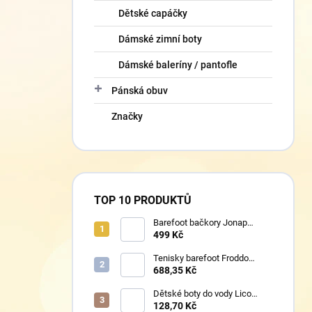
Dětské capáčky
Dámské zimní boty
Dámské baleríny / pantofle
Pánská obuv
Značky
TOP 10 PRODUKTŮ
Barefoot bačkory Jonap
Home New fialová kočička
499 Kč
Tenisky barefoot Froddo
G1700440-17 Mint
688,35 Kč
Dětské boty do vody Lico
430124 růžové
128,70 Kč