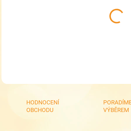
MŮŽ
Děts
267
DETA
HODNOCENÍ
PORADÍME
OBCHODU
VÝBĚREM