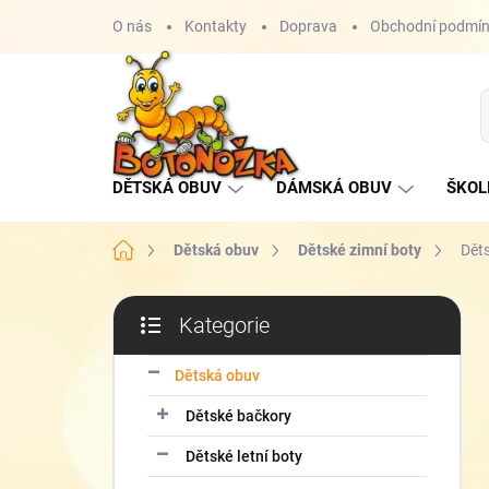
Přejít
O nás
Kontakty
Doprava
Obchodní podmí
na
obsah
DĚTSKÁ OBUV
DÁMSKÁ OBUV
ŠKOL
Domů
Dětská obuv
Dětské zimní boty
Dět
P
Kategorie
o
Přeskočit
s
kategorie
t
Dětská obuv
r
Dětské bačkory
a
n
Dětské letní boty
n