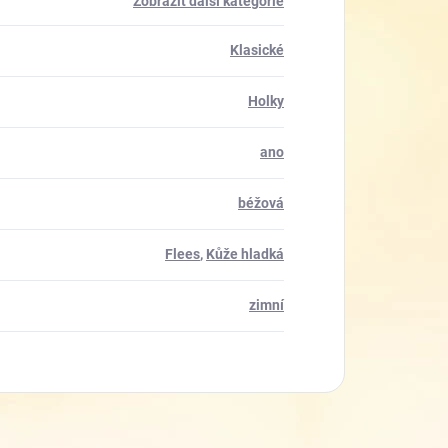
Zobrazit další kategorie
Klasické
Holky
ano
béžová
Flees
,
Kůže hladká
zimní