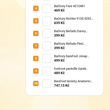
Bačkory Fare 4212481
469 Kč
Bačkory Richter 9150 4292
1411
639 Kč
Bačkory Befado Danny
974Y598N
399 Kč
Bačkory Befado Flexi
627P023
399 Kč
Bačkory barefoot Jonap
Home New Police
499 Kč
Korkové pantofle Santé
VN/326 černá
489 Kč
Barefoot tenisky Anatomic
1N07 modré
747,15 Kč