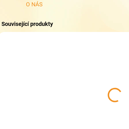
O NÁS
Související produkty
SKLADEM
(>5 KS)
Collonil
CARBON PRO
400 ml - akce
33% zdarma -
319 Kč
Impregnace na
boty
Do košíku