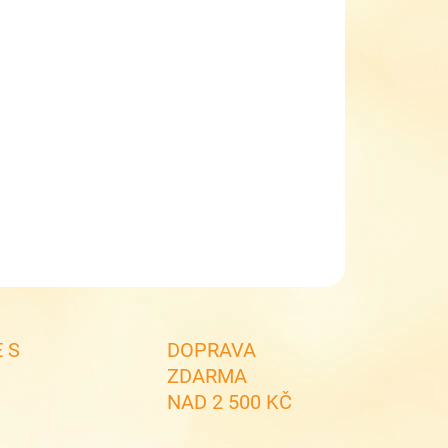
EME DORUČIT DO:
11.8.2026
MOŽNOSTI DORUČENÍ
−
+
Přidat do košíku
ké zimní kožené boty s membránou IMAC 207339
36/011
ILNÍ INFORMACE
ZEPTAT SE
 S
DOPRAVA
ZDARMA
NAD 2 500 KČ