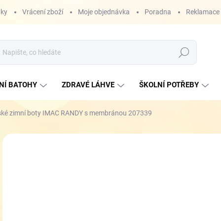
nky
Vrácení zboží
Moje objednávka
Poradna
Reklamace
Hledat
NÍ BATOHY
ZDRAVÉ LÁHVE
ŠKOLNÍ POTŘEBY
ské zimní boty IMAC RANDY s membránou 207339
ZNAČKA:
IMAC
1 
Měr
SK
cena
VEL