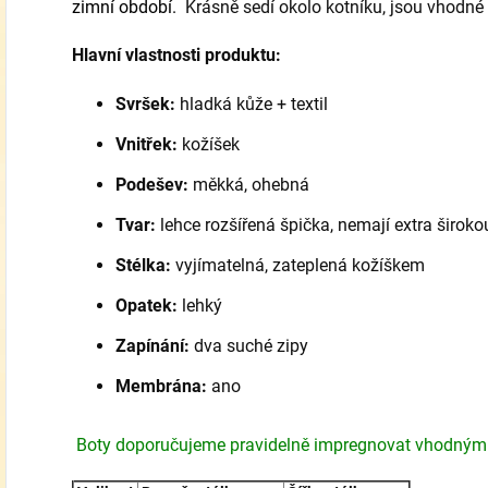
zimní období.
Krásně sedí okolo kotníku, jsou vhodné i
Hlavní vlastnosti produktu:
Svršek:
hladká kůže + textil
Vnitřek:
kožíšek
Podešev:
měkká, ohebná
Tvar:
lehce rozšířená špička, nemají extra široko
Stélka:
vyjímatelná, zateplená kožíškem
Opatek:
lehký
Zapínání:
dva suché zipy
Membrána:
ano
Boty doporučujeme pravidelně impregnovat vhodným