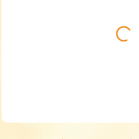
MŮŽ
Děts
DETA