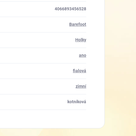
4066893456528
Barefoot
Holky
ano
fialová
zimní
kotníková