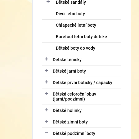
í
Dětské sandály
p
Dívčí letní boty
a
n
Chlapecké letní boty
e
l
Barefoot letní boty dětské
Dětské boty do vody
Dětské tenisky
Dětské jarní boty
Dětské první botičky / capáčky
Dětská celoroční obuv
(jarní/podzimní)
Dětské holinky
Dětské zimní boty
Dětské podzimní boty