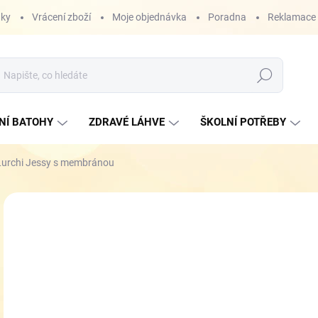
nky
Vrácení zboží
Moje objednávka
Poradna
Reklamace
Hledat
NÍ BATOHY
ZDRAVÉ LÁHVE
ŠKOLNÍ POTŘEBY
 Lurchi Jessy s membránou
ZNAČKA:
LURCHI
1 
Měr
SK
cena
VEL