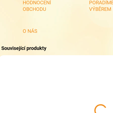
HODNOCENÍ
PORADÍME
OBCHODU
VÝBĚREM
O NÁS
Související produkty
SKLADEM
(>5 KS)
Collonil
CARBON PRO