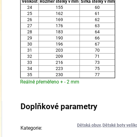
Velikost
Rozměr stélky v mm
Šířka stélky v mm
24
155
60
25
162
61
26
169
62
27
176
63
28
183
64
29
190
66
30
196
67
31
203
70
32
209
71
33
216
73
34
223
75
35
230
77
Reálně přeměřeno + - 2 mm
Doplňkové parametry
Dětská obuv
,
Dětské boty velik
Kategorie
: