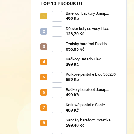
TOP 10 PRODUKTŮ
Barefoot bačkory Jonap
Home New fialová kočička
499 Kč
Dětské boty do vody Lico
430124 růžové
128,70 Kč
Tenisky barefoot Froddo
G1700440-17 Mint
655,85 Kč
Bačkory Befado Flexi
627P023
399 Kč
Korkové pantofle Lico 560230
559 Kč
Bačkory barefoot Jonap
Home New Police
499 Kč
Korkové pantofle Santé
VN/326 černá
489 Kč
Sandály barefoot Protetika
TAFI pink uni
599,40 Kč