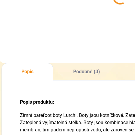
400 ml - akce
33% zdarma -
319 Kč
Impregnace na
boty
Do košíku
Popis
Podobné (3)
Popis produktu:
Zimní barefoot boty Lurchi. Boty jsou kotníčkové. Zate
Zateplená vyjímatelná stélka. Boty jsou kombinace hl
membran, tím pádem nepropustí vodu, ale zároveň se v