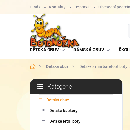
Přejít
O nás
Kontakty
Doprava
Obchodní podmí
na
obsah
DĚTSKÁ OBUV
DÁMSKÁ OBUV
ŠKOL
Domů
Dětská obuv
Dětské zimní barefoot boty
P
Kategorie
o
Přeskočit
s
kategorie
t
Dětská obuv
r
Dětské bačkory
a
n
Dětské letní boty
n