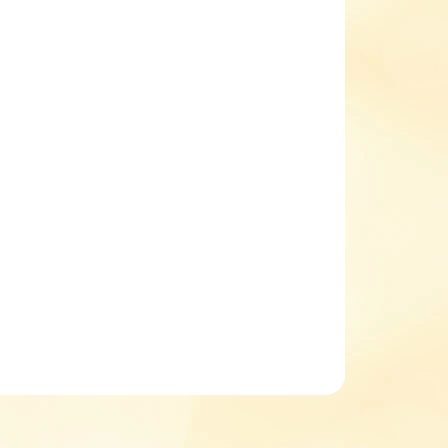
EME DORUČIT DO:
11.8.2026
MOŽNOSTI DORUČENÍ
−
+
Přidat do košíku
ké zimní barefoot boty Lurchi Jessy 84L001317
barefoot boty s prostornější spičkou
kotníčkové zimní bity
boty mají membránu
zateplené kožíškem
měkký opatek
ILNÍ INFORMACE
ZEPTAT SE