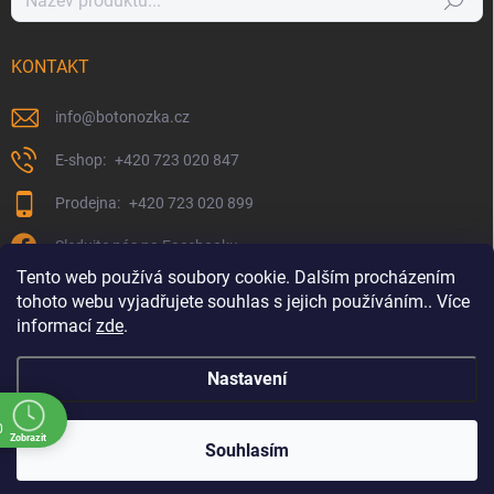
Hledat
KONTAKT
info
@
botonozka.cz
+420 723 020 847
+420 723 020 899
Sledujte nás na Facebooku
Tento web používá soubory cookie. Dalším procházením
tohoto webu vyjadřujete souhlas s jejich používáním.. Více
informací
zde
.
Nastavení
0
Zobrazit
Copyright 2026
Botonozka.cz
. Všechna práva vyhrazena.
Souhlasím