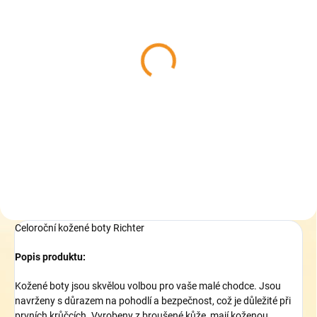
SKLADEM
SKLADEM
(>5 KS)
(2 KS)
Collonil CARBON PRO
Pedag Leather
400 ml - akce 33%
Conditioner - Hloubkově
zdarma - Impregnace na
vyživující kondicionér
boty
319 Kč
339 Kč
Do košíku
Do košíku
Celoroční kožené boty Richter
Popis produktu:
Kožené boty jsou skvělou volbou pro vaše malé chodce. Jsou
navrženy s důrazem na pohodlí a bezpečnost, což je důležité při
prvních krůčcích. Vyrobeny z broušené kůže, mají koženou