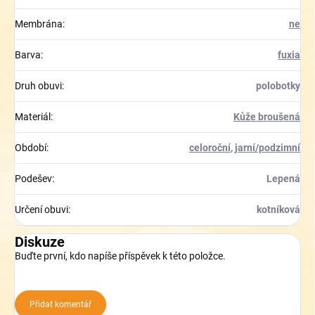
Membrána
:
ne
Barva
:
fuxia
Druh obuvi
:
polobotky
Materiál
:
Kůže broušená
Období
:
celoroční
,
jarní/podzimní
Podešev
:
Lepená
Určení obuvi
:
kotníková
Diskuze
Buďte první, kdo napíše příspěvek k této položce.
Přidat komentář