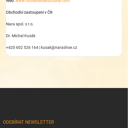
Web:
www.richterkinderschuhe.com
Obchodní zastoupení v ČR
Nara spol. s r.o.
Dr. Michal Kusák
+420 602 526 164 | kusak@narashoe.cz
Z
á
p
a
t
í
ODEBÍRAT NEWSLETTER