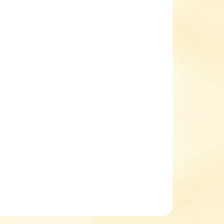
EME DORUČIT DO:
ZVOLTE VARIANTU
NOSTI DORUČENÍ
−
+
Přidat do košíku
pecké celoroční kožené boty Superfit 1-000741-8010
ley
kožené klasické boty
na suchý zip
pevný opatek
kožená vyjímatelná stélka
lehké a ohebné
ILNÍ INFORMACE
ZEPTAT SE