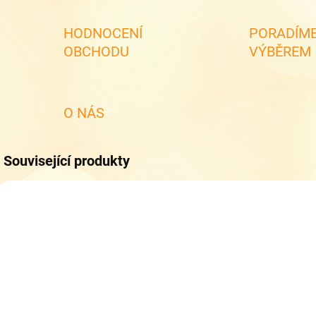
HODNOCENÍ
PORADÍME
OBCHODU
VÝBĚREM
O NÁS
Související produkty
NOVINKA
SKLADEM
SKLADEM
(2 KS)
(3 KS)