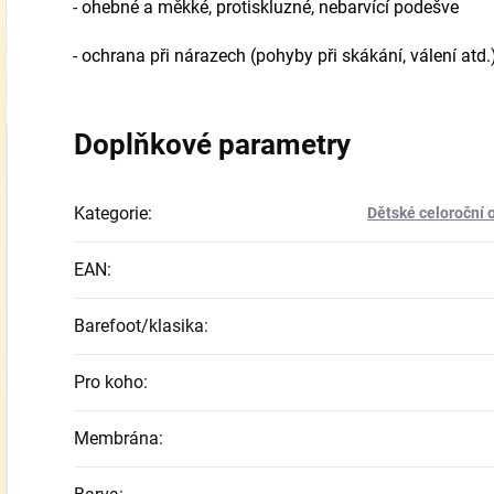
-
ohebné a měkké, protiskluzné, nebarvící podešve
-
ochrana při nárazech (pohyby při skákání, válení atd.
Doplňkové parametry
Kategorie
:
Dětské celoroční 
EAN
:
Barefoot/klasika
:
Pro koho
:
Membrána
: