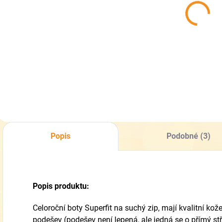
Pedag Leather
Pedag trend
Conditioner -
care -
Hloubkově
univerzální
vyživující
vyživující a
339 Kč
279 Kč
kondicionér
ochranná pěna
Do košíku
Do košíku
Popis
Podobné (3)
Popis produktu:
Celoroční boty Superfit na suchý zip, mají kvalitní ko
podešev (podešev není lepená, ale jedná se o přímý stři