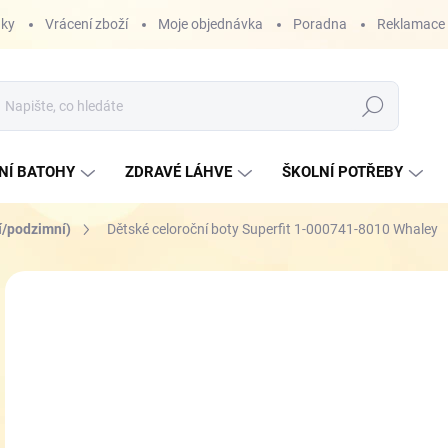
nky
Vrácení zboží
Moje objednávka
Poradna
Reklamace
Hledat
NÍ BATOHY
ZDRAVÉ LÁHVE
ŠKOLNÍ POTŘEBY
í/podzimní)
Dětské celoroční boty Superfit 1-000741-8010 Whaley
ZNAČKA:
SUPERFIT
o
Měr
ZVO
cena
VEL