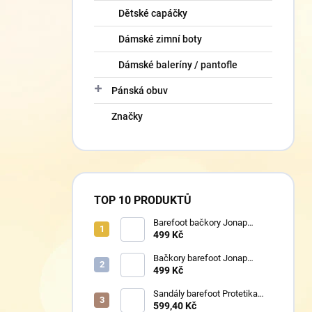
Dětské capáčky
Dámské zimní boty
Dámské baleríny / pantofle
Pánská obuv
Značky
TOP 10 PRODUKTŮ
Barefoot bačkory Jonap
Home New fialová kočička
499 Kč
Bačkory barefoot Jonap
Home New Police
499 Kč
Sandály barefoot Protetika
TAFI pink uni
599,40 Kč