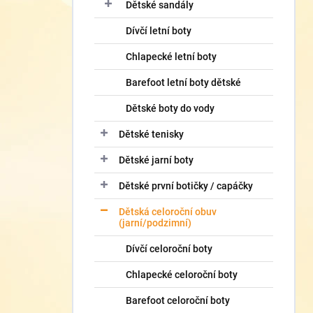
í
Dětské sandály
p
Dívčí letní boty
a
n
Chlapecké letní boty
e
l
Barefoot letní boty dětské
Dětské boty do vody
Dětské tenisky
Dětské jarní boty
Dětské první botičky / capáčky
Dětská celoroční obuv
(jarní/podzimní)
Dívčí celoroční boty
Chlapecké celoroční boty
Barefoot celoroční boty