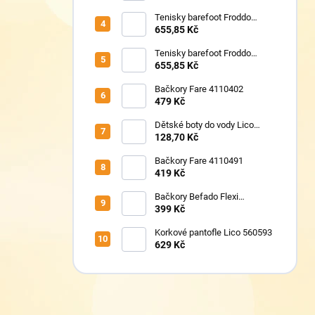
Tenisky barefoot Froddo
G1700440-17 Mint
655,85 Kč
Tenisky barefoot Froddo
G1700440-8 Grey+
655,85 Kč
Bačkory Fare 4110402
479 Kč
Dětské boty do vody Lico
430124 růžové
128,70 Kč
Bačkory Fare 4110491
419 Kč
Bačkory Befado Flexi
627P023
399 Kč
Korkové pantofle Lico 560593
629 Kč