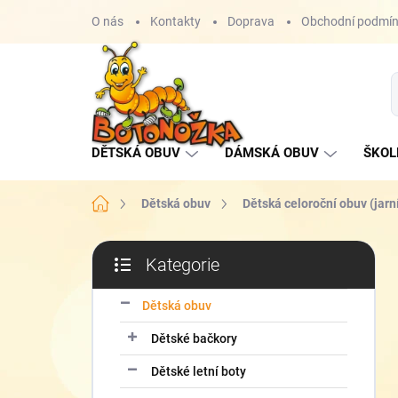
Přejít
O nás
Kontakty
Doprava
Obchodní podmí
na
obsah
DĚTSKÁ OBUV
DÁMSKÁ OBUV
ŠKOL
Domů
Dětská obuv
Dětská celoroční obuv (jarn
P
Kategorie
o
Přeskočit
s
kategorie
t
Dětská obuv
r
Dětské bačkory
a
n
Dětské letní boty
n