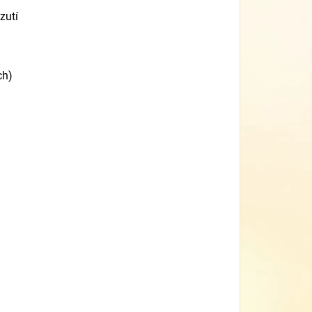
zutí
ch)