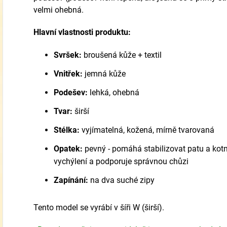
velmi ohebná.
Hlavní vlastnosti produktu:
Svršek:
broušená kůže + textil
Vnitřek:
jemná kůže
Podešev:
lehká, ohebná
Tvar:
širší
Stélka:
vyjímatelná, kožená, mírně tvarovaná
Opatek:
pevný - pomáhá stabilizovat patu a kotn
vychýlení a podporuje správnou chůzi
Zapínání:
na dva suché zipy
Tento model se vyrábí v šíři
W
(širší).