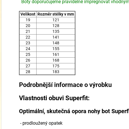
Boty doporučujeme pravidelně impregnovat vhodným
Velikost
Rozměr stélky v mm
19
121
20
128
21
135
22
141
23
148
24
155
25
161
26
168
27
175
28
183
Podrobnější informace o výrobku
Vlastnosti obuvi Superfit:
Optimální, skutečná opora nohy bot Superf
- prodloužený opatek