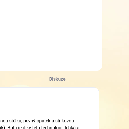
Diskuze
ženou stélku, pevný opatek a střikovou
k). Bota je díky této technologii lehká a