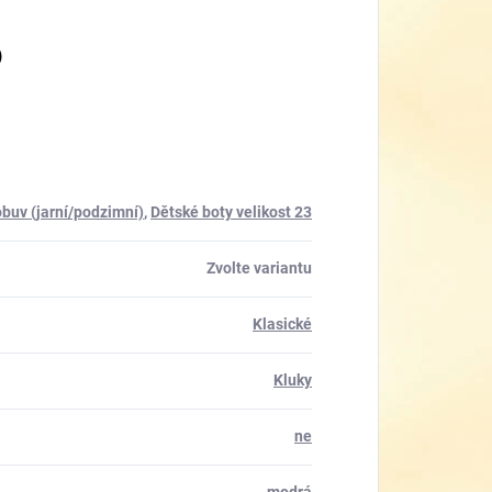
)
obuv (jarní/podzimní)
,
Dětské boty velikost 23
Zvolte variantu
Klasické
Kluky
ne