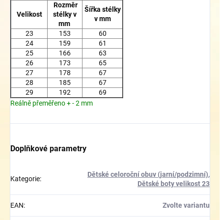
Rozměr
Šířka stélky
Velikost
stélky v
v mm
mm
23
153
60
24
159
61
25
166
63
26
173
65
27
178
67
28
185
67
29
192
69
Reálně přeměřeno + - 2 mm
Doplňkové parametry
Dětské celoroční obuv (jarní/podzimní)
,
Kategorie
:
Dětské boty velikost 23
EAN
:
Zvolte variantu