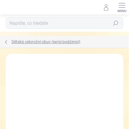
Přejít
na
obsah
Hledat
Dětská celoroční obuv (jarní/podzimní)
ZNAČKA:
IMAC