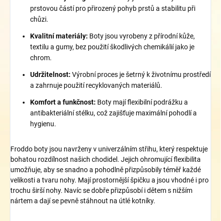
prstovou částí pro přirozený pohyb prstů a stabilitu při
chůzi.
Kvalitní materiály:
Boty jsou vyrobeny z přírodní kůže,
textilu a gumy, bez použití škodlivých chemikálií jako je
chrom.
Udržitelnost:
Výrobní proces je šetrný k životnímu prostředí
a zahrnuje použití recyklovaných materiálů.
Komfort a funkčnost:
Boty mají flexibilní podrážku a
antibakteriální stélku, což zajišťuje maximální pohodlí a
hygienu.
Froddo boty jsou navrženy v univerzálním střihu, který respektuje
bohatou rozdílnost našich chodidel. Jejich ohromující flexibilita
umožňuje, aby se snadno a pohodlně přizpůsobily téměř každé
velikosti a tvaru nohy. Mají prostornější špičku a jsou vhodné i pro
trochu širší nohy. Navíc se dobře přizpůsobí i dětem s nižším
nártem a dají se pevně stáhnout na útlé kotníky.