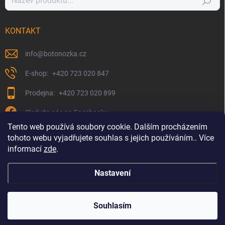
Hledat
KONTAKT
info
@
botonozka.cz
+420 723 020 847
+420 723 020 899
Sledujte nás na Facebooku
Tento web používá soubory cookie. Dalším procházením
tohoto webu vyjadřujete souhlas s jejich používáním.. Více
informací
zde
.
Nastavení
Copyright 2026
Botonozka.cz
. Všechna práva vyhrazena.
Souhlasím