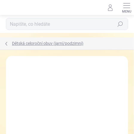
Přejít
na
obsah
Hledat
Dětská celoroční obuv (jarní/podzimní)
ZNAČKA:
FRODDO