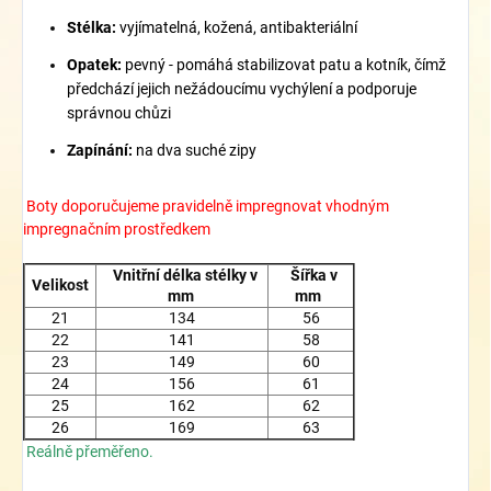
Stélka:
vyjímatelná, kožená, antibakteriální
Opatek:
pevný - pomáhá stabilizovat patu a kotník, čímž
předchází jejich nežádoucímu vychýlení a podporuje
správnou chůzi
Zapínání:
na dva suché zipy
Boty doporučujeme pravidelně impregnovat vhodným
impregnačním prostředkem
Vnitřní délka stélky v
Šířka v
Velikost
mm
mm
21
134
56
22
141
58
23
149
60
24
156
61
25
162
62
26
169
63
Reálně přeměřeno.