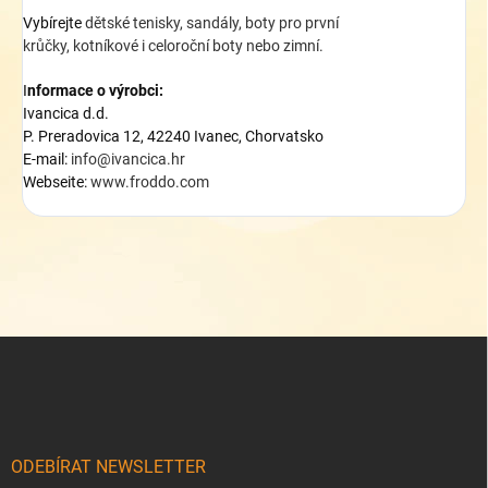
Vybírejte
dětské tenisky
,
sandály
, boty pro první
krůčky,
kotníkové
i
celoroční boty
nebo
zimní
.
I
nformace o výrobci:
Ivancica d.d.
P. Preradovica 12, 42240 Ivanec, Chorvatsko
E-mail:
i
nfo@ivancica.hr
Webseite:
www.froddo.com
Z
á
p
a
t
í
ODEBÍRAT NEWSLETTER