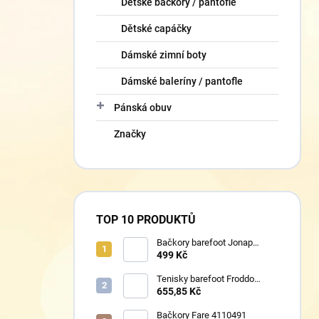
Dětské bačkory / pantofle
Dětské capáčky
Dámské zimní boty
Dámské baleríny / pantofle
Pánská obuv
Značky
TOP 10 PRODUKTŮ
Bačkory barefoot Jonap
Home New Police
499 Kč
Tenisky barefoot Froddo
G1700440-8 Grey+
655,85 Kč
Bačkory Fare 4110491