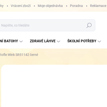
nky
Vrácení zboží
Moje objednávka
Poradna
Reklamace
Hledat
NÍ BATOHY
ZDRAVÉ LÁHVE
ŠKOLNÍ POTŘEBY
tofle Wink SR51142 černé
ZNAČKA:
OBUTEX
3
Měr
ZVO
cena
VEL