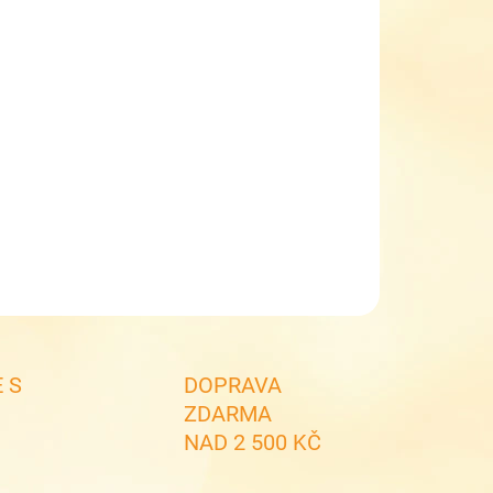
EME DORUČIT DO:
ZVOLTE VARIANTU
NOSTI DORUČENÍ
−
+
Přidat do košíku
ké dámské pantofle Wing SR51142-1 černé
ILNÍ INFORMACE
ZEPTAT SE
 S
DOPRAVA
ZDARMA
NAD 2 500 KČ