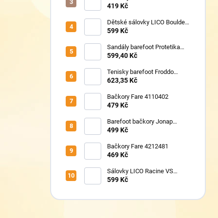
419 Kč
Dětské sálovky LICO Boulder
360652
599 Kč
Sandály barefoot Protetika
TAFI pink uni
599,40 Kč
Tenisky barefoot Froddo
G1700440-17 Mint
623,35 Kč
Bačkory Fare 4110402
479 Kč
Barefoot bačkory Jonap
Home New fialová kočička
499 Kč
Bačkory Fare 4212481
469 Kč
Sálovky LICO Racine VS
360782
599 Kč