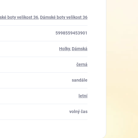
ské boty velikost 36
,
Dámské boty velikost 36
5998559453901
Holky
,
Dámská
černá
sandále
letní
volný čas