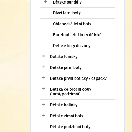
í
Dětské sandály
p
Dívčí letní boty
a
n
Chlapecké letní boty
e
l
Barefoot letní boty dětské
Dětské boty do vody
Dětské tenisky
Dětské jarní boty
Dětské první botičky / capáčky
Dětská celoroční obuv
(jarní/podzimní)
Dětské holinky
Dětské zimní boty
Dětské podzimní boty