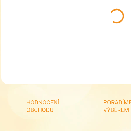
MŮŽ
MOŽ
Děts
DETA
HODNOCENÍ
PORADÍME
OBCHODU
VÝBĚREM