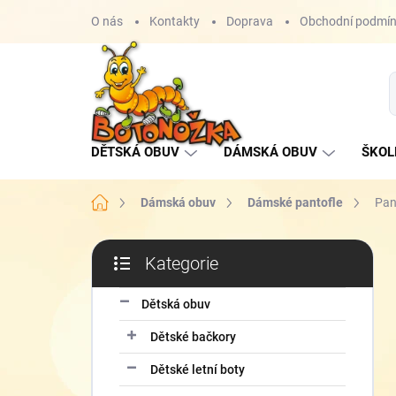
Přejít
O nás
Kontakty
Doprava
Obchodní podmí
na
obsah
DĚTSKÁ OBUV
DÁMSKÁ OBUV
ŠKOL
Domů
Dámská obuv
Dámské pantofle
Pan
P
Kategorie
o
Přeskočit
s
kategorie
t
Dětská obuv
r
Dětské bačkory
a
n
Dětské letní boty
n