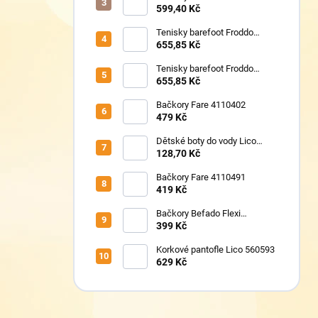
TAFI pink uni
599,40 Kč
Tenisky barefoot Froddo
G1700440-17 Mint
655,85 Kč
Tenisky barefoot Froddo
G1700440-8 Grey+
655,85 Kč
Bačkory Fare 4110402
479 Kč
Dětské boty do vody Lico
430124 růžové
128,70 Kč
Bačkory Fare 4110491
419 Kč
Bačkory Befado Flexi
627P023
399 Kč
Korkové pantofle Lico 560593
629 Kč