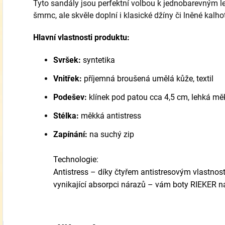
Tyto sandály jsou perfektní volbou k jednobarevným l
šmrnc,
ale skvěle doplní i klasické džíny či lněné kalho
Hlavní vlastnosti produktu:
Svršek:
syntetika
Vnitřek:
příjemná broušená umělá kůže, textil
Podešev:
klínek pod patou cca 4,5 cm, lehká m
Stélka:
měkká antistress
Zapínání:
na suchý zip
Technologie:
Antistress – díky čtyřem antistresovým vlastnost
vynikající absorpci nárazů – vám boty RIEKER n