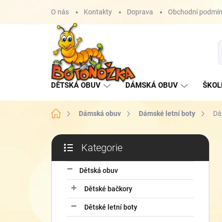
Přejít
O nás
Kontakty
Doprava
Obchodní podmí
na
obsah
DĚTSKÁ OBUV
DÁMSKÁ OBUV
ŠKOL
Domů
Dámská obuv
Dámské letní boty
Dá
P
Kategorie
o
Přeskočit
s
kategorie
t
Dětská obuv
r
Dětské bačkory
a
n
Dětské letní boty
n