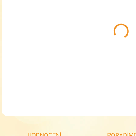
MŮŽ
MOŽ
Dáms
DETA
HODNOCENÍ
PORADÍME