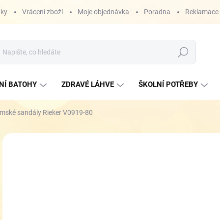
nky
Vrácení zboží
Moje objednávka
Poradna
Reklamace
Hledat
NÍ BATOHY
ZDRAVÉ LÁHVE
ŠKOLNÍ POTŘEBY
mské sandály Rieker V0919-80
ZNAČKA:
RIEKER
2 
Měr
ZVO
cena
VEL