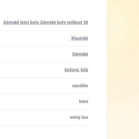
Dámské letní boty
,
Dámské boty velikost 38
Klasické
Dámská
béžová
,
bílá
sandále
letní
volný čas