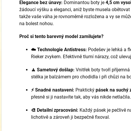
Elegance bez únavy:
Dominantou boty je
4,5 cm vyso
žádoucí výšku a eleganci,
aniž byste musela obětovat s
takže vaše váha je rovnoměrně rozložena a vy se můžet
na bolest nohou.
Proč si tento barevný model zamilujete?
☁️ Technologie Antistress:
Podešev je lehká a fle
Rieker zvykem.
Efektivně tlumí nárazy,
což ulevuj
🧘 Sametový došlap:
Vnitřek boty tvoří příjemná
stélka je balzámem pro chodidla i při chůzi na b
⚡ Snadné nastavení:
Praktický
pásek na suchý 
přesně si ji nastavíte tak,
aby vás nikde netlačila.
🎨 Detailní zpracování:
Každý pásek je pečlivě na
lichotivě a zároveň ji bezpečně fixoval.