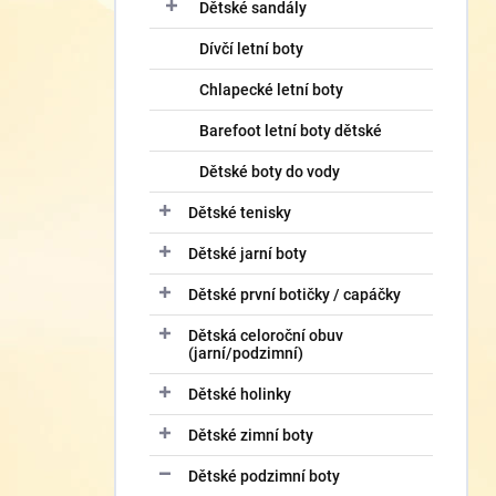
í
Dětské sandály
p
Dívčí letní boty
a
n
Chlapecké letní boty
e
l
Barefoot letní boty dětské
Dětské boty do vody
Dětské tenisky
Dětské jarní boty
Dětské první botičky / capáčky
Dětská celoroční obuv
(jarní/podzimní)
Dětské holinky
Dětské zimní boty
Dětské podzimní boty