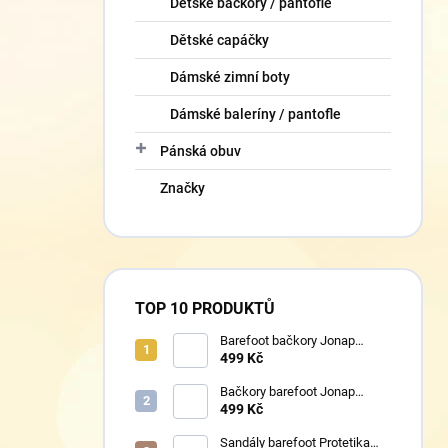
Dětské bačkory / pantofle
Dětské capáčky
Dámské zimní boty
Dámské baleríny / pantofle
Pánská obuv
Značky
TOP 10 PRODUKTŮ
Barefoot bačkory Jonap
Home New fialová kočička
499 Kč
Bačkory barefoot Jonap
Home New Police
499 Kč
Sandály barefoot Protetika