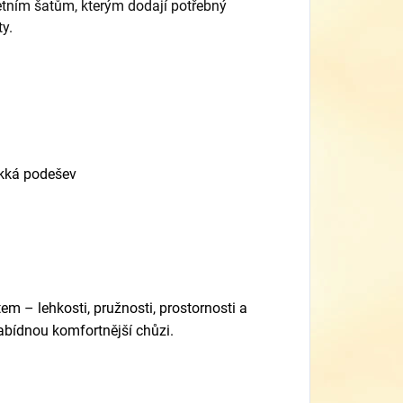
etním šatům,
kterým dodají potřebný
ty.
ěkká podešev
em – lehkosti, pružnosti, prostornosti a
abídnou komfortnější chůzi.