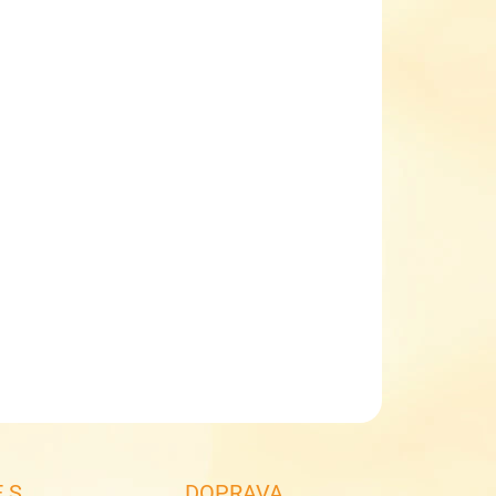
EME DORUČIT DO:
ZVOLTE VARIANTU
NOSTI DORUČENÍ
−
+
Přidat do košíku
ké páskové sandály Rieker V0919-80
krásné sandále
pásek na suchý zip
příjemný klínek cca 4,5 cm
antistress měkká stélka
ILNÍ INFORMACE
ZEPTAT SE
 S
DOPRAVA