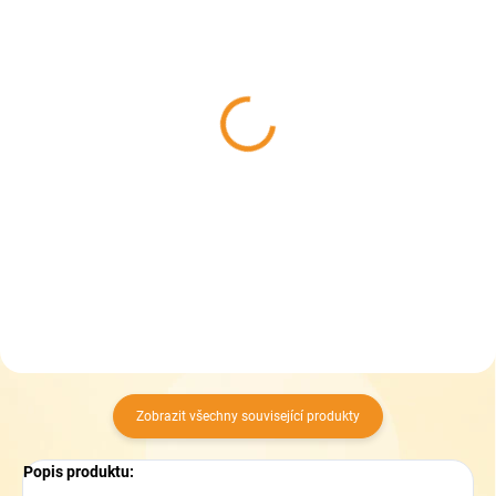
SKLADEM
SKLADEM
(2 KS)
(3 KS)
Pedag Leather
Pedag trend care -
Conditioner - Hloubkově
univerzální vyživující a
vyživující kondicionér
ochranná pěna
339 Kč
279 Kč
Do košíku
Do košíku
Zobrazit všechny související produkty
Popis produktu: