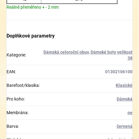
Reálně přeměřeno + - 2 mm
Doplňkové parametry
Dámská celoroční obuv
,
Dámské boty velikost
Kategorie
:
38
EAN
:
01302106100
Barefoot/klasika
:
Klasické
Pro koho
:
Dámská
Membrána
:
ne
Barva
:
červená