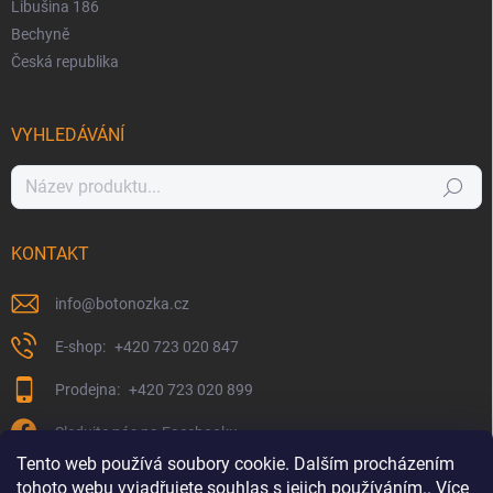
Libušina 186
Bechyně
Česká republika
VYHLEDÁVÁNÍ
Hledat
KONTAKT
info
@
botonozka.cz
+420 723 020 847
+420 723 020 899
Sledujte nás na Facebooku
Tento web používá soubory cookie. Dalším procházením
tohoto webu vyjadřujete souhlas s jejich používáním.. Více