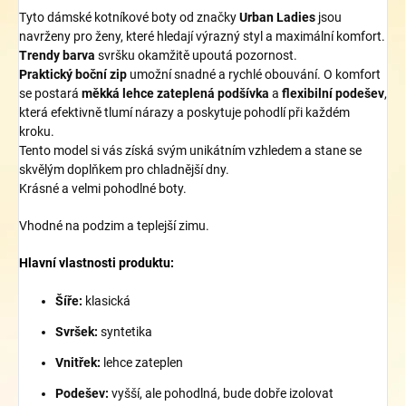
Tyto dámské kotníkové boty od značky
Urban Ladies
jsou
navrženy pro ženy, které hledají výrazný styl a maximální komfort.
Trendy barva
svršku okamžitě upoutá pozornost.
Praktický boční zip
umožní snadné a rychlé obouvání. O komfort
se postará
měkká lehce zateplená podšívka
a
flexibilní podešev
,
která efektivně tlumí nárazy a poskytuje pohodlí při každém
kroku.
Tento model si vás získá svým unikátním vzhledem a stane se
skvělým doplňkem pro chladnější dny.
Krásné a velmi pohodlné boty.
Vhodné na podzim a teplejší zimu.
Hlavní vlastnosti produktu:
Šíře:
klasická
Svršek:
syntetika
Vnitřek:
lehce zateplen
Podešev:
vyšší, ale pohodlná, bude dobře izolovat