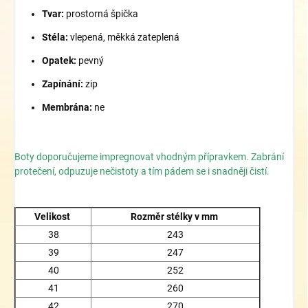
Tvar:
prostorná špička
Stéla:
vlepená, měkká zateplená
Opatek:
pevný
Zapínání:
zip
Membrána:
ne
Boty doporučujeme impregnovat vhodným přípravkem. Zabrání
protečení, odpuzuje nečistoty a tím pádem se i snadněji čistí.
Velikost
Rozměr stélky v mm
38
243
39
247
40
252
41
260
42
270