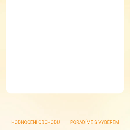
MŮŽEME
DORUČIT DO:
10.8.2026
MOŽNOSTI
DORUČENÍ
−
+
Přidat do košíku
Dámské kožené baleríny Urban Ladies 305-24
DETAILNÍ INFORMACE
ZEPTAT SE
HODNOCENÍ OBCHODU
PORADÍME S VÝBĚREM