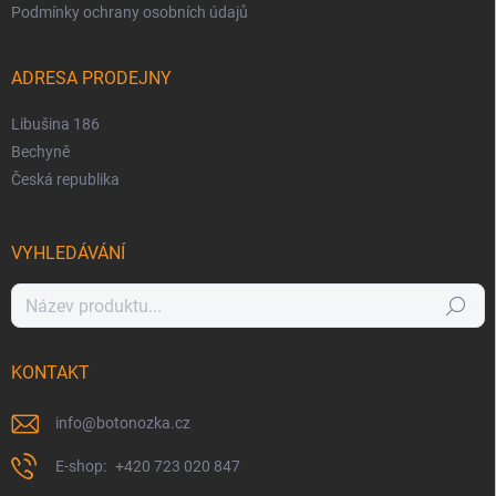
Podmínky ochrany osobních údajů
ADRESA PRODEJNY
Libušina 186
Bechyně
Česká republika
VYHLEDÁVÁNÍ
Hledat
KONTAKT
info
@
botonozka.cz
+420 723 020 847