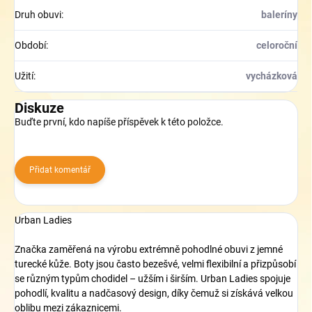
Druh obuvi
:
baleríny
Období
:
celoroční
Užití
:
vycházková
Diskuze
Buďte první, kdo napíše příspěvek k této položce.
Přidat komentář
Urban Ladies
Značka zaměřená na výrobu extrémně pohodlné obuvi z jemné
turecké kůže. Boty jsou často bezešvé, velmi flexibilní a přizpůsobí
se různým typům chodidel – užším i širším. Urban Ladies spojuje
pohodlí, kvalitu a nadčasový design, díky čemuž si získává velkou
oblibu mezi zákaznicemi.