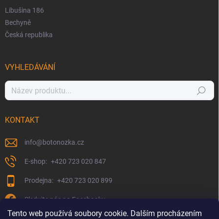
Libušina 186
Bechyně
Česká republika
VYHLEDÁVÁNÍ
Hledat
KONTAKT
info
@
botonozka.cz
+420 723 020 847
+420 723 020 899
Sledujte nás na Facebooku
Tento web používá soubory cookie. Dalším procházením