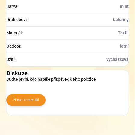
Barva
:
mint
Druh obuvi
:
baleríny
Materiál
:
Textil
Období
:
letní
Užití
:
vycházková
Diskuze
Buďte první, kdo napíše příspěvek k této položce.
Přidat komentář