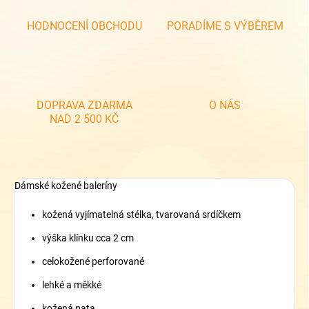
HODNOCENÍ OBCHODU
PORADÍME S VÝBĚREM
DOPRAVA ZDARMA
O NÁS
NAD 2 500 KČ
Dámské kožené baleríny
kožená vyjímatelná stélka, tvarovaná srdíčkem
výška klínku cca 2 cm
celokožené perforované
lehké a měkké
kožená pata