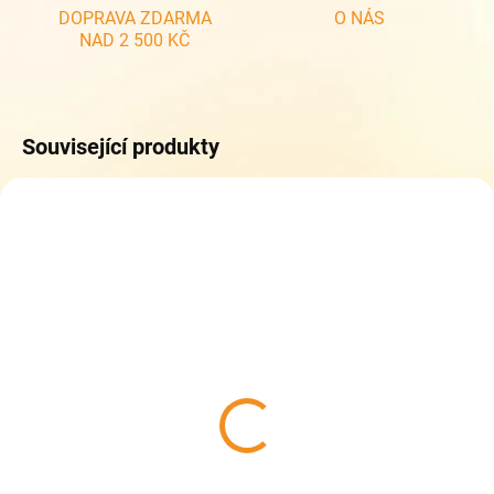
DOPRAVA ZDARMA
O NÁS
NAD 2 500 KČ
Související produkty
SKLADEM
(>5 KS)
Collonil CARBON PRO
400 ml - akce 33%
zdarma - Impregnace na
boty