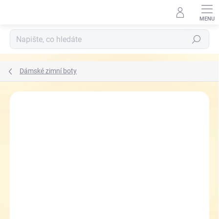
Přejít
na
obsah
Hledat
Dámské zimní boty
ZNAČKA:
AZA