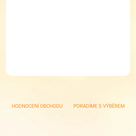
ZVOLTE VARIANTU
MOŽNOSTI DORUČENÍ
−
+
Přidat do košíku
Dámské zimní kozačky
DETAILNÍ INFORMACE
ZEPTAT SE
HODNOCENÍ OBCHODU
PORADÍME S VÝBĚREM