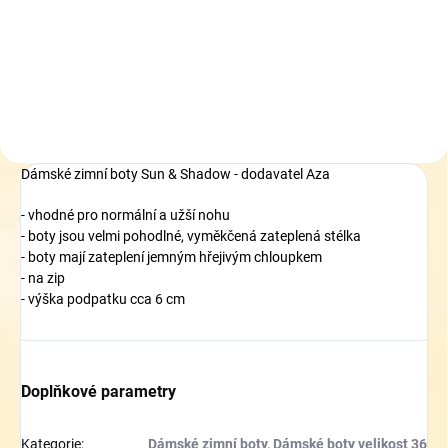
319 Kč
Do košíku
Dámské zimní boty Sun & Shadow - dodavatel Aza
- vhodné pro normální a užší nohu
- boty jsou velmi pohodlné, vyměkčená zateplená stélka
- boty mají zateplení jemným hřejivým chloupkem
- na zip
- výška podpatku cca 6 cm
Doplňkové parametry
Kategorie
:
Dámské zimní boty
,
Dámské boty velikost 36