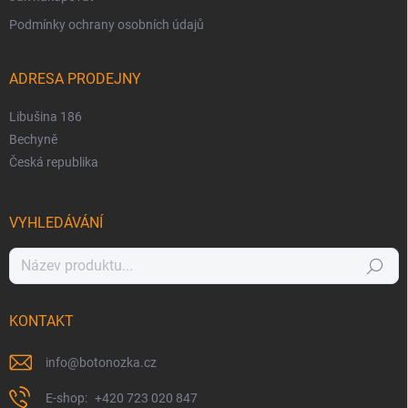
Podmínky ochrany osobních údajů
ADRESA PRODEJNY
Libušina 186
Bechyně
Česká republika
VYHLEDÁVÁNÍ
Hledat
KONTAKT
info
@
botonozka.cz
+420 723 020 847