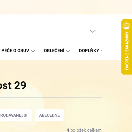
Hodnocení obchodu
Jak nakupovat
Podmínky ochrany oso
PRÁZDNÝ KOŠÍK
NÁKUPNÍ
KOŠÍK
PÉČE O OBUV
OBLEČENÍ
DOPLŇKY
VÝPROD
ost 29
RODÁVANĚJŠÍ
ABECEDNĚ
4
položek celkem