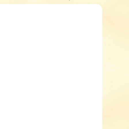
KLADEM
SKLADEM
(1 KS)
(1 KS)
 s
Dětské zimní boty s
hi
membránou Richter
0
7700 2291 9901 - LED
diody/blikající
1 649 Kč
od
etail
Detail