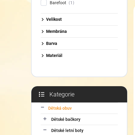
í
Barefoot
1
p
a
Velikost
n
e
Membrána
l
Barva
Materiál
Kategorie
Přeskočit
kategorie
Dětská obuv
Dětské bačkory
Dětské letní boty