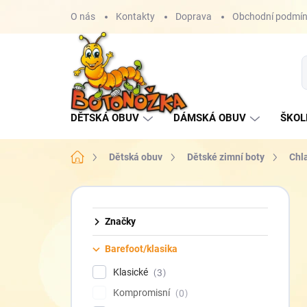
Přejít
O nás
Kontakty
Doprava
Obchodní podmí
na
obsah
DĚTSKÁ OBUV
DÁMSKÁ OBUV
ŠKOL
Domů
Dětská obuv
Dětské zimní boty
Chl
P
o
s
Značky
t
Barefoot/klasika
r
a
Klasické
3
n
Kompromisní
0
n