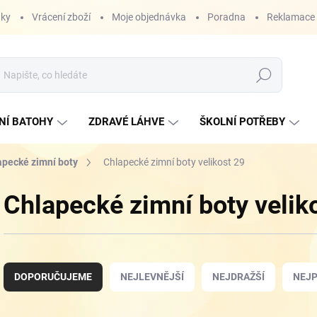
nky
Vrácení zboží
Moje objednávka
Poradna
Reklamace
Hledat
NÍ BATOHY
ZDRAVÉ LÁHVE
ŠKOLNÍ POTŘEBY
apecké zimní boty
Chlapecké zimní boty velikost 29
Chlapecké zimní boty velik
Ř
a
DOPORUČUJEME
NEJLEVNĚJŠÍ
NEJDRAŽŠÍ
NEJP
z
e