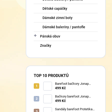
Dětské capáčky
Dámské zimní boty
Dámské baleríny / pantofle
Pánská obuv
Značky
TOP 10 PRODUKTŮ
Barefoot bačkory Jonap
Home New fialová kočička
499 Kč
Bačkory barefoot Jonap
Home New Police
499 Kč
Sandály barefoot Protetika